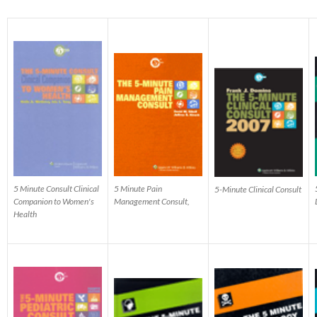
5 Minute Pain
5 Minute Consult Clinical
5-Minute Clinical Consult
Management Consult,
Companion to Women's
Health