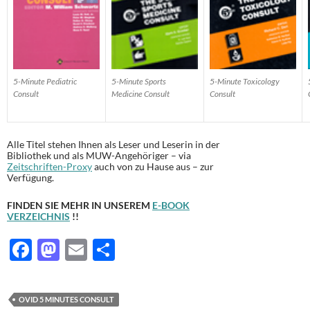
5-Minute Pediatric
5-Minute Sports
5-Minute Toxicology
Consult
Medicine Consult
Consult
Alle Titel stehen Ihnen als Leser und Leserin in der
Bibliothek und als MUW-Angehöriger – via
Zeitschriften-Proxy
auch von zu Hause aus – zur
Verfügung.
FINDEN SIE MEHR IN UNSEREM
E-BOOK
VERZEICHNIS
!!
F
M
E
T
ac
as
m
ei
e
to
ail
le
OVID 5 MINUTES CONSULT