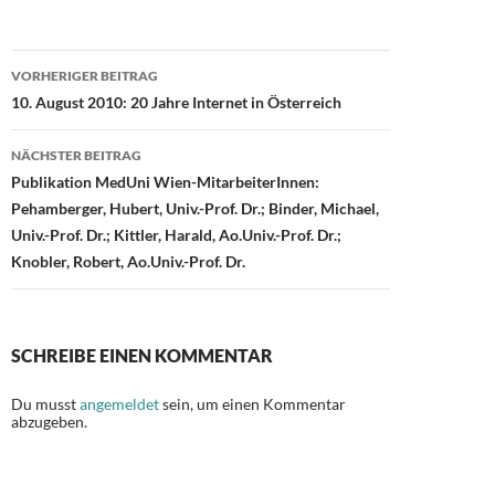
b
d
n
o
o
Beitragsnavigation
o
n
VORHERIGER BEITRAG
10. August 2010: 20 Jahre Internet in Österreich
k
NÄCHSTER BEITRAG
Publikation MedUni Wien-MitarbeiterInnen:
Pehamberger, Hubert, Univ.-Prof. Dr.; Binder, Michael,
Univ.-Prof. Dr.; Kittler, Harald, Ao.Univ.-Prof. Dr.;
Knobler, Robert, Ao.Univ.-Prof. Dr.
SCHREIBE EINEN KOMMENTAR
Du musst
angemeldet
sein, um einen Kommentar
abzugeben.