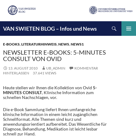
Suchen
VAN SWIETEN BLOG – Infos und News
ZUM
INHALT
PRIMÄ
SPRINGEN
MENÜ
E-BOOKS
,
LITERATURHINWEIS
,
NEWS
,
NEWS1
NEWSLETTER E-BOOKS: 5-MINUTES
CONSULT VON OVID
13. AUGUST 2010
UB_ADMIN
KOMMENTAR
HINTERLASSEN
37.641 VIEWS
Heute stellen wir Ihnen die Kollektion von Ovid
5-
MINUTES CONSULT
, Klinische Information zum
schnellen Nachschlagen, vor.
Die e-Book Sammlung liefert Ihnen umfangreiche
klinische Information in einem leicht zugänglichen
Schnellformat. Alle Themen sind kurz und
anwendungsorientiert aufbereitet. Das Wesentliche für
Diagnose, Behandlung, Medikation ist leicht lesbar
schnell zur Hand.