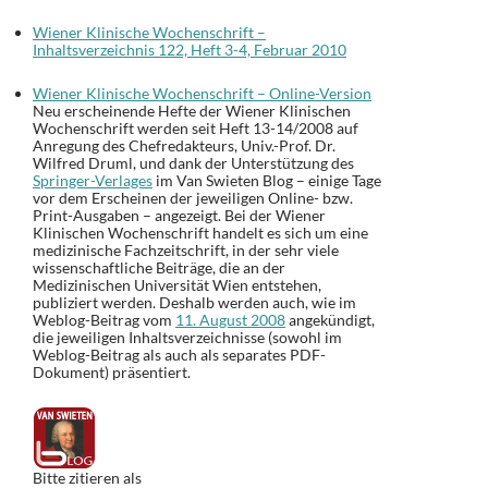
Wiener Klinische Wochenschrift –
Inhaltsverzeichnis 122, Heft 3-4, Februar 2010
Wiener Klinische Wochenschrift – Online-Version
Neu erscheinende Hefte der Wiener Klinischen
Wochenschrift werden seit Heft 13-14/2008 auf
Anregung des Chefredakteurs, Univ.-Prof. Dr.
Wilfred Druml, und dank der Unterstützung des
Springer-Verlages
im Van Swieten Blog – einige Tage
vor dem Erscheinen der jeweiligen Online- bzw.
Print-Ausgaben – angezeigt. Bei der Wiener
Klinischen Wochenschrift handelt es sich um eine
medizinische Fachzeitschrift, in der sehr viele
wissenschaftliche Beiträge, die an der
Medizinischen Universität Wien entstehen,
publiziert werden. Deshalb werden auch, wie im
Weblog-Beitrag vom
11. August 2008
angekündigt,
die jeweiligen Inhaltsverzeichnisse (sowohl im
Weblog-Beitrag als auch als separates PDF-
Dokument) präsentiert.
Bitte zitieren als