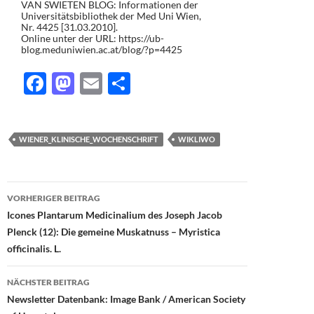
VAN SWIETEN BLOG: Informationen der
Universitätsbibliothek der Med Uni Wien,
Nr. 4425 [31.03.2010].
Online unter der URL: https://ub-
blog.meduniwien.ac.at/blog/?p=4425
F
M
E
T
ac
as
m
ei
e
to
ail
le
WIENER_KLINISCHE_WOCHENSCHRIFT
WIKLIWO
b
d
n
o
o
Beitragsnavigation
o
n
VORHERIGER BEITRAG
k
Icones Plantarum Medicinalium des Joseph Jacob
Plenck (12): Die gemeine Muskatnuss – Myristica
officinalis. L.
NÄCHSTER BEITRAG
Newsletter Datenbank: Image Bank / American Society