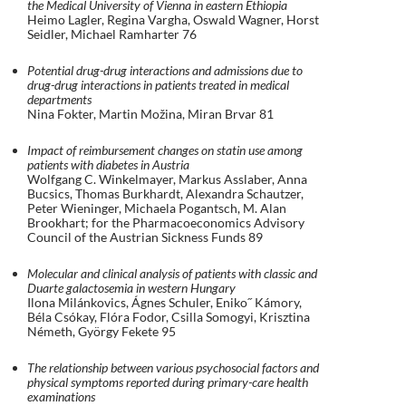
the Medical University of Vienna in eastern Ethiopia
Heimo Lagler, Regina Vargha, Oswald Wagner, Horst
Seidler, Michael Ramharter 76
Potential drug-drug interactions and admissions due to
drug-drug interactions in patients treated in medical
departments
Nina Fokter, Martin Možina, Miran Brvar 81
Impact of reimbursement changes on statin use among
patients with diabetes in Austria
Wolfgang C. Winkelmayer, Markus Asslaber, Anna
Bucsics, Thomas Burkhardt, Alexandra Schautzer,
Peter Wieninger, Michaela Pogantsch, M. Alan
Brookhart; for the Pharmacoeconomics Advisory
Council of the Austrian Sickness Funds 89
Molecular and clinical analysis of patients with classic and
Duarte galactosemia in western Hungary
Ilona Milánkovics, Ágnes Schuler, Eniko˝ Kámory,
Béla Csókay, Flóra Fodor, Csilla Somogyi, Krisztina
Németh, György Fekete 95
The relationship between various psychosocial factors and
physical symptoms reported during primary-care health
examinations