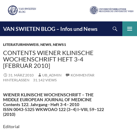
Suchen
VAN SWIETEN BLOG – Infos und News
ZUM
INHALT
PRIMÄ
SPRINGEN
MENÜ
LITERATURHINWEIS
,
NEWS
,
NEWS1
CONTENTS WIENER KLINISCHE
WOCHENSCHRIFT HEFT 3-4
[FEBRUAR 2010]
31. MÄRZ 2010
UB_ADMIN
KOMMENTAR
HINTERLASSEN
31.142 VIEWS
WIENER KLINISCHE WOCHENSCHRIFT – THE
MIDDLE EUROPEAN JOURNAL OF MEDICINE
Contents 122. Jahrgang · Heft 3-4 · 2010
ISSN 0043-5325 WKWOAO 122 (3–4) I–VIII, 59–122
(2010)
Editorial