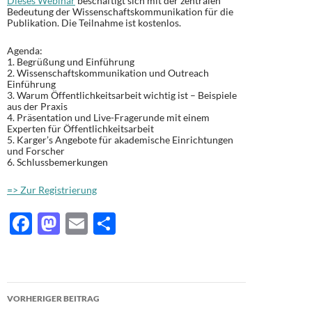
Dieses Webinar
beschäftigt sich
mit der zentralen
Bedeutung der Wissenschaftskommunikatio
n für die
Publikation. Die Teilnahme ist kostenlos.
Agenda:
1. Begrüßung und Einführung
2. Wissenschaftskommunikation und Outreach
Einführung
3. Warum Öffentlichkeitsarbeit wichtig ist – Beispiele
aus der Praxis
4. Präsentation und Live-Fragerunde mit einem
Experten für Öffentlichkeitsarbeit
5. Karger’s Angebote für akademische Einrichtungen
und Forscher
6. Schlussbemerkungen
=> Zur Registrierung
F
M
E
T
ac
as
m
ei
e
to
ail
le
b
d
n
Beitragsnavigation
VORHERIGER BEITRAG