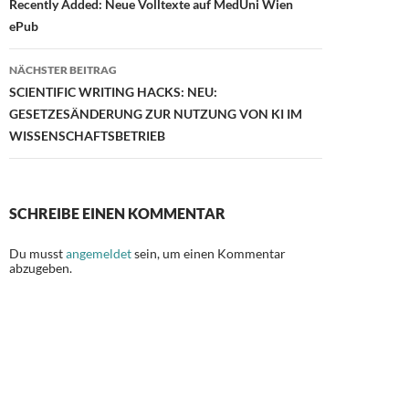
o
o
Recently Added: Neue Volltexte auf MedUni Wien
o
n
ePub
k
NÄCHSTER BEITRAG
SCIENTIFIC WRITING HACKS: NEU:
GESETZESÄNDERUNG ZUR NUTZUNG VON KI IM
WISSENSCHAFTSBETRIEB
SCHREIBE EINEN KOMMENTAR
Du musst
angemeldet
sein, um einen Kommentar
abzugeben.