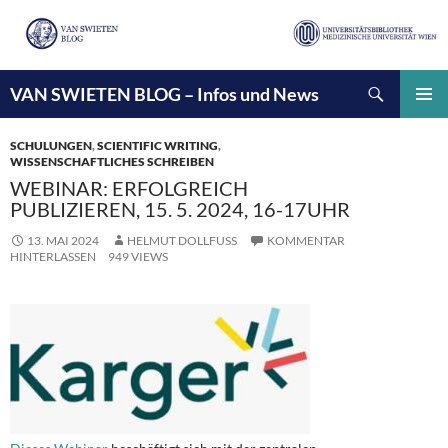
Suchen
VAN SWIETEN BLOG – Infos und News
ZUM
INHALT
PRIMÄ
SPRINGEN
MENÜ
SCHULUNGEN
,
SCIENTIFIC WRITING
,
WISSENSCHAFTLICHES SCHREIBEN
WEBINAR: ERFOLGREICH
PUBLIZIEREN, 15. 5. 2024, 16-17UHR
13. MAI 2024
HELMUT DOLLFUSS
KOMMENTAR
HINTERLASSEN
949 VIEWS