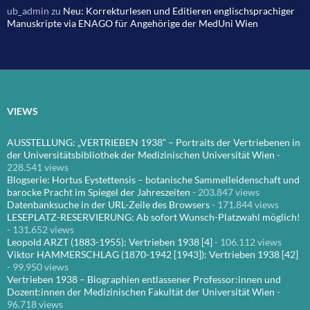
ub_admin
zu
Neu: Korrekturlesen und Editieren englischsprachiger
Manuskripte via ENAGO für Angehörige der MedUni Wien
VIEWS
AUSSTELLUNG: „VERTRIEBEN 1938“ – Portraits der Vertriebenen in
der Universitätsbibliothek der Medizinischen Universität Wien
-
228.541 views
Blogserie: Hortus Eystettensis – botanische Sammelleidenschaft und
barocke Pracht im Spiegel der Jahreszeiten
- 203.847 views
Datenbanksuche in der URL-Zeile des Browsers
- 171.844 views
LESEPLATZ-RESERVIERUNG: Ab sofort Wunsch-Platzwahl möglich!
- 131.652 views
Leopold ARZT (1883-1955): Vertrieben 1938 [4]
- 106.112 views
Viktor HAMMERSCHLAG (1870-1942 [1943]): Vertrieben 1938 [42]
- 99.950 views
Vertrieben 1938 – Biographien entlassener Professor:innen und
Dozent:innen der Medizinischen Fakultät der Universität Wien
-
96.718 views