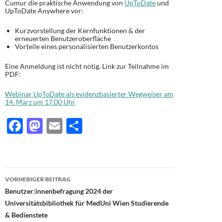
Cumur die praktische Anwendung von
UpToDate
und
UpToDate Anywhere vor:
Kurzvorstellung der Kernfunktionen & der
erneuerten Benutzeroberfläche
Vorteile eines personalisierten Benutzerkontos
Eine Anmeldung ist nicht nötig. Link zur Teilnahme im
PDF:
Webinar UpToDate als evidenzbasierter Wegweiser am
14. März um 17.00 Uhr
F
M
E
T
ac
as
m
ei
e
to
ail
le
b
d
n
Beitragsnavigation
VORHERIGER BEITRAG
o
o
Benutzer:innenbefragung 2024 der
o
n
Universitätsbibliothek für MedUni Wien Studierende
& Bedienstete
k