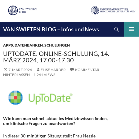
Suchen
VAN SWIETEN BLOG – Infos und News
ZUM
INHALT
PRIMÄ
SPRINGEN
MENÜ
APPS
,
DATENBANKEN
,
SCHULUNGEN
UPTODATE: ONLINE-SCHULUNG, 14.
MÄRZ 2024, 17.00-17.30
7. MÄRZ 2024
ELISE HARDER
KOMMENTAR
HINTERLASSEN
1.241 VIEWS
Wie kann man schnell aktuelles Medizinwissen finden,
um klinische Fragen zu beantworten?
In dieser 30-minütigen Sitzung stellt Frau Nessie