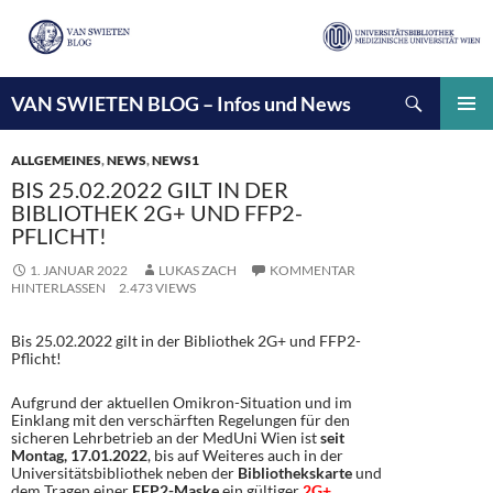
Suchen
VAN SWIETEN BLOG – Infos und News
ZUM
INHALT
PRIMÄ
SPRINGEN
MENÜ
ALLGEMEINES
,
NEWS
,
NEWS1
BIS 25.02.2022 GILT IN DER
BIBLIOTHEK 2G+ UND FFP2-
PFLICHT!
1. JANUAR 2022
LUKAS ZACH
KOMMENTAR
HINTERLASSEN
2.473 VIEWS
Bis 25.02.2022 gilt in der Bibliothek 2G+ und FFP2-
Pflicht!
Aufgrund der aktuellen Omikron-Situation und im
Einklang mit den verschärften Regelungen für den
sicheren Lehrbetrieb an der MedUni Wien ist
seit
Montag, 17.01.2022
, bis auf Weiteres auch in der
Universitätsbibliothek neben der
Bibliothekskarte
und
dem Tragen einer
FFP2-Maske
ein gültiger
2G+