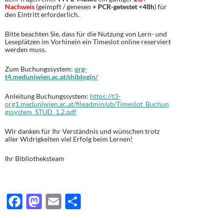
Nachweis
(geimpft / genesen
+ PCR-getestet <48h
) für
den Eintritt erforderlich.
Bitte beachten Sie, dass für die Nutzung von Lern- und
Leseplätzen im Vorhinein ein Timeslot online reserviert
werden muss.
Zum Buchungssystem:
org-
t4.meduniwien.ac.at/shiblogin/
Anleitung Buchungssystem:
https://t3-
org1.meduniwien.ac.at/fileadmin/ub/Timeslot_Buchun
gssystem_STUD_1.2.pdf
Wir danken für Ihr Verständnis und wünschen trotz
aller Widrigkeiten viel Erfolg beim Lernen!
Ihr Bibliotheksteam
F
M
E
T
ac
as
m
ei