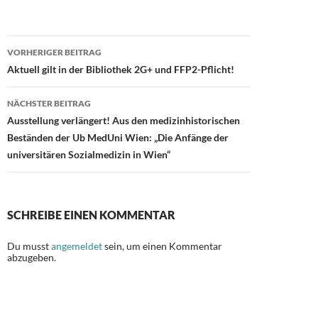
e
to
ail
le
b
d
n
Beitragsnavigation
VORHERIGER BEITRAG
o
o
Aktuell gilt in der Bibliothek 2G+ und FFP2-Pflicht!
o
n
NÄCHSTER BEITRAG
k
Ausstellung verlängert! Aus den medizinhistorischen
Beständen der Ub MedUni Wien: „Die Anfänge der
universitären Sozialmedizin in Wien“
SCHREIBE EINEN KOMMENTAR
Du musst
angemeldet
sein, um einen Kommentar
abzugeben.