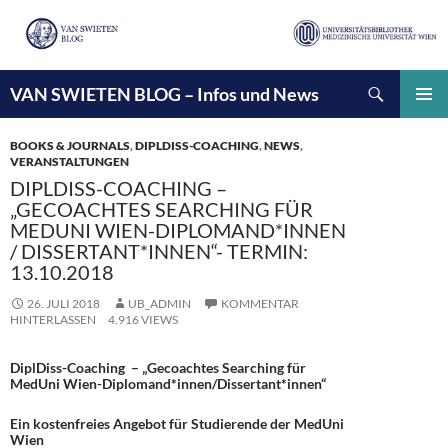
Suchen
VAN SWIETEN BLOG – Infos und News
ZUM
INHALT
PRIMÄ
SPRINGEN
MENÜ
BOOKS & JOURNALS
,
DIPLDISS-COACHING
,
NEWS
,
VERANSTALTUNGEN
DIPLDISS-COACHING –
„GECOACHTES SEARCHING FÜR
MEDUNI WIEN-DIPLOMAND*INNEN
/ DISSERTANT*INNEN“- TERMIN:
13.10.2018
26. JULI 2018
UB_ADMIN
KOMMENTAR
HINTERLASSEN
4.916 VIEWS
DiplDiss-Coaching – „Gecoachtes Searching für
MedUni Wien-Diplomand*innen/Dissertant*innen“
Ein kostenfreies Angebot für Studierende der MedUni
Wien