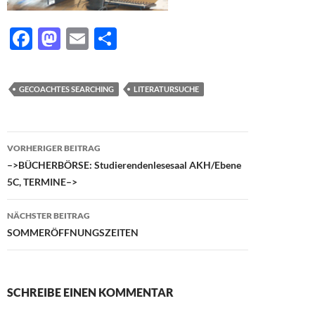
F
M
E
T
ac
as
m
ei
e
to
ail
le
GECOACHTES SEARCHING
LITERATURSUCHE
b
d
n
o
o
Beitragsnavigation
o
n
VORHERIGER BEITRAG
–>BÜCHERBÖRSE: Studierendenlesesaal AKH/Ebene
k
5C, TERMINE–>
NÄCHSTER BEITRAG
SOMMERÖFFNUNGSZEITEN
SCHREIBE EINEN KOMMENTAR