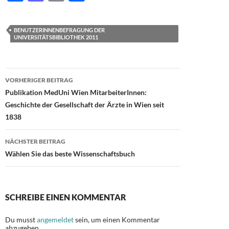
ac
as
m
ei
e
to
ail
le
BENUTZERINNENBEFRAGUNG DER
b
d
n
UNIVERSITÄTSBIBLIOTHEK 2011
o
o
o
n
Beitragsnavigation
VORHERIGER BEITRAG
k
Publikation MedUni Wien MitarbeiterInnen:
Geschichte der Gesellschaft der Ärzte in Wien seit
1838
NÄCHSTER BEITRAG
Wählen Sie das beste Wissenschaftsbuch
SCHREIBE EINEN KOMMENTAR
Du musst
angemeldet
sein, um einen Kommentar
abzugeben.