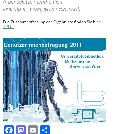
Arbeitsplätze mehrheitlich
eine Optimierung gewünscht wird.
Die Zusammenfassung der Ergebnisse finden Sie hier
–
>PDF
F
M
E
T