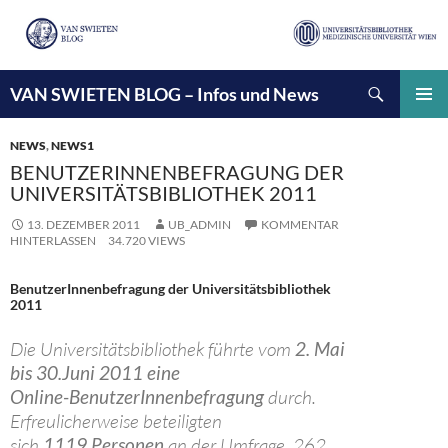
Suchen
VAN SWIETEN BLOG – Infos und News
ZUM
INHALT
PRIMÄ
SPRINGEN
MENÜ
NEWS
,
NEWS1
BENUTZERINNENBEFRAGUNG DER
UNIVERSITÄTSBIBLIOTHEK 2011
13. DEZEMBER 2011
UB_ADMIN
KOMMENTAR
HINTERLASSEN
34.720 VIEWS
BenutzerInnenbefragung der Universitätsbibliothek
2011
Die Universitätsbibliothek führte vom
2. Mai
bis 30.Juni 2011 eine
Online-BenutzerInnenbefragung
durch.
Erfreulicherweise beteiligten
sich
1119 Personen
an der Umfrage, 262