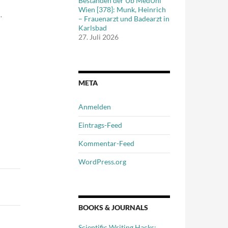
Beständen der Ub MedUni
Wien [378]: Munk, Heinrich
.
– Frauenarzt und Badearzt in
Karlsbad
27. Juli 2026
META
Anmelden
Eintrags-Feed
Kommentar-Feed
WordPress.org
BOOKS & JOURNALS
Scientific Writing Hacks: