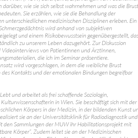
n darüber, wie sie sich selbst wahrnehmen und was die Brus
 bedeuten. Sie erzählen, wie sie die Behandlung der
n unterschiedlichen medizinischen Disziplinen erleben. Ein
s Schmerzgedächtnis wird anhand von subjektiven
eigelegt und einem Risikobewusstsein gegenübergestellt, da
rständlich zu unserem Leben dazugehört. Zur Diskussion
Videointerviews von Patientinnen und ÄrztInnen,
ngsmaterialien, die ich im Seminar präsentiere.
nsatz wird vorgeschlagen, in dem die weibliche Brust
n des Kontakts und der emotionalen Bindungen begreifbar
ebt und arbeitet als frei schaffende Soziologin,
lturwissenschafterin in Wien. Sie beschäftigt sich mit der
schlichen Körpers in der Medizin, in der bildenden Kunst u
alisiert sie an der Universitätsklinik für Radiodiagnostik und
t den Sammlungen der MUW ihr Habilitationsprojekt mit
tbare Körper“. Zudem leitet sie an der Medizinischen