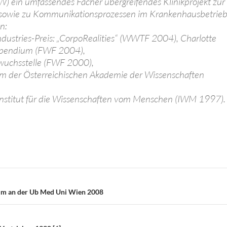
) ein umfassendes Fächer übergreifendes Klinikprojekt zur
owie zu Kommunikationsprozessen im Krankenhausbetrieb
n:
ndustries-Preis: „CorpoRealities“ (WWTF 2004), Charlotte
tipendium (FWF 2004),
wuchsstelle (FWF 2000),
um der Österreichischen Akademie der Wissenschaften
Institut für die Wissenschaften vom Menschen (IWM 1997).
T
i
e
n
on
kum an der Ub Med Uni Wien 2008