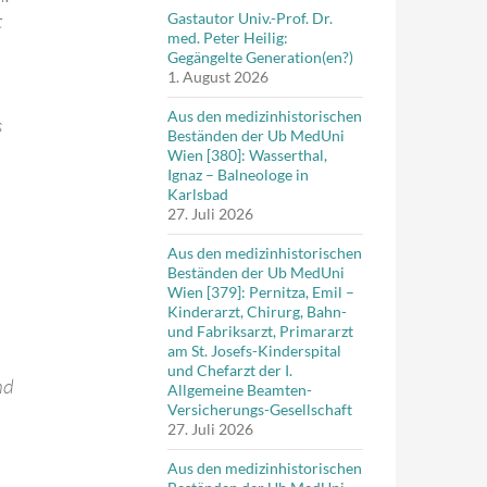
t
Gastautor Univ.-Prof. Dr.
med. Peter Heilig:
Gegängelte Generation(en?)
1. August 2026
Aus den medizinhistorischen
s
Beständen der Ub MedUni
Wien [380]: Wasserthal,
Ignaz – Balneologe in
Karlsbad
27. Juli 2026
Aus den medizinhistorischen
Beständen der Ub MedUni
Wien [379]: Pernitza, Emil –
Kinderarzt, Chirurg, Bahn-
und Fabriksarzt, Primararzt
am St. Josefs-Kinderspital
und Chefarzt der I.
nd
Allgemeine Beamten-
Versicherungs-Gesellschaft
27. Juli 2026
Aus den medizinhistorischen