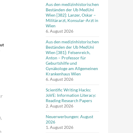
Aus den medizinhistorischen
Beständen der Ub MedUni
Wien [382]: Lanzer, Oskar –
Militärarzt, Konsular-Arzt in
Wien
6. August 2026
Aus den medizinhistorischen
ut
Beständen der Ub MedUni
.
Wien [381]: Felsenreich,
Anton – Professor für
Geburtshilfe und
Gynäkologe am Allgemeinen
Krankenhaus Wien
6. August 2026
Scientific Writing Hacks:
r
JoVE: Information Literacy:
Reading Research Papers
2. August 2026
,
Neuerwerbungen: August
2026
1. August 2026
n.