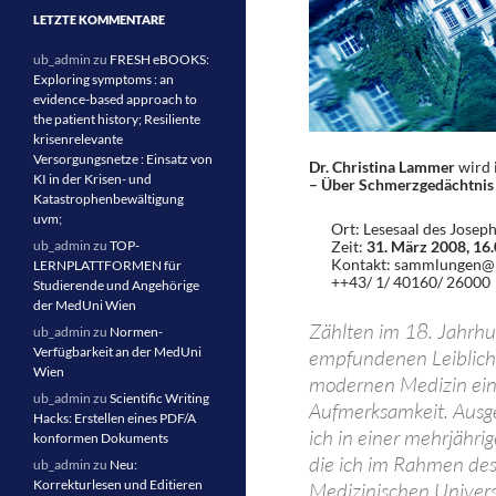
LETZTE KOMMENTARE
ub_admin
zu
FRESH eBOOKS:
Exploring symptoms : an
evidence-based approach to
the patient history; Resiliente
krisenrelevante
Versorgungsnetze : Einsatz von
Dr. Christina Lammer
wird 
KI in der Krisen- und
– Über Schmerzgedächtnis u
Katastrophenbewältigung
uvm;
Ort: Lesesaal des Josep
ub_admin
zu
TOP-
Zeit:
31. März 2008, 16.0
Kontakt: sammlungen@
LERNPLATTFORMEN für
++43/ 1/ 40160/ 26000
Studierende und Angehörige
der MedUni Wien
Zählten im 18. Jahrhu
ub_admin
zu
Normen-
Verfügbarkeit an der MedUni
empfundenen Leiblichk
Wien
modernen Medizin ein d
ub_admin
zu
Scientific Writing
Aufmerksamkeit. Ausge
Hacks: Erstellen eines PDF/A
ich in einer mehrjähr
konformen Dokuments
die ich im Rahmen des
ub_admin
zu
Neu:
Korrekturlesen und Editieren
Medizinischen Univers