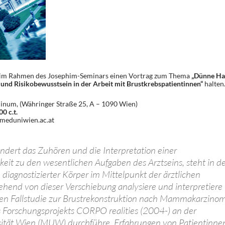
im Rahmen des Josephim-Seminars einen Vortrag zum Thema
„Dünne Ha
nd Risikobewusstsein in der Arbeit mit Brustkrebspatientinnen“
halten
hinum, (Währinger Straße 25, A – 1090 Wien)
0 c.t.
meduniwien.ac.at
ndert das Zuhören und die Interpretation einer
eit zu den wesentlichen Aufgaben des Arztseins, steht in de
iagnostizierter Körper im Mittelpunkt der ärztlichen
hend von dieser Verschiebung analysiere und interpretiere
igen Fallstudie zur Brustrekonstruktion nach Mammakarzinom
 Forschungsprojekts CORPO realities (2004-) an der
ität Wien (MUW) durchführe, Erfahrungen von Patientinne