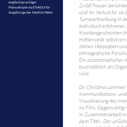
englischsprachiger
Zwölf Frauen berichte
Manuskripte via ENAGO für
und ihr Verlust für sie
Angehörige der MedUni Wien
Tumorerkrankung in de
individuell erfahrene
Krankengeschichten fr
mittlerweile selbstve
stehen Hörproben und 
ethnografische Forschu
Ein soziosomatischer A
buchstäblich als Orga
wird.
Dr. Christina Lammer: L
Kommunikations- und Ku
Visualisierung des men
im Film. Gegenwärtig re
in Zusammenarbeit mi
dem Titel: „Der unSich