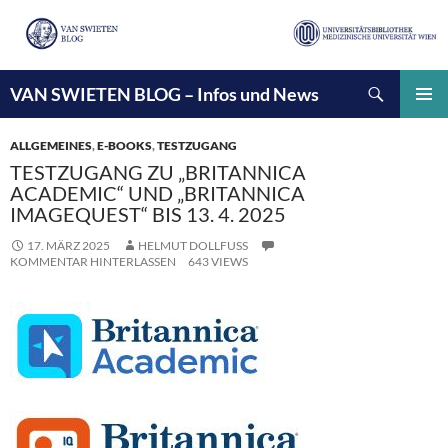
Suchen
VAN SWIETEN BLOG – Infos und News
ZUM
INHALT
PRIMÄ
SPRINGEN
MENÜ
ALLGEMEINES
,
E-BOOKS
,
TESTZUGANG
TESTZUGANG ZU „BRITANNICA
ACADEMIC“ UND „BRITANNICA
IMAGEQUEST“ BIS 13. 4. 2025
17. MÄRZ 2025
HELMUT DOLLFUSS
KOMMENTAR HINTERLASSEN
643 VIEWS