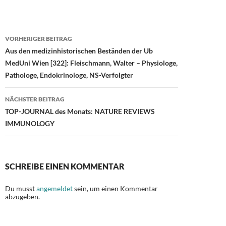
ac
as
m
ei
e
to
ail
le
b
d
n
Beitragsnavigation
VORHERIGER BEITRAG
o
o
Aus den medizinhistorischen Beständen der Ub
o
n
MedUni Wien [322]: Fleischmann, Walter – Physiologe,
Pathologe, Endokrinologe, NS-Verfolgter
k
NÄCHSTER BEITRAG
TOP-JOURNAL des Monats: NATURE REVIEWS
IMMUNOLOGY
SCHREIBE EINEN KOMMENTAR
Du musst
angemeldet
sein, um einen Kommentar
abzugeben.