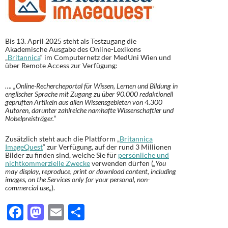
Bis 13. April 2025 steht als Testzugang die
Akademische Ausgabe des Online-Lexikons
„
Britannica
“ im Computernetz der MedUni Wien und
über Remote Access zur Verfügung:
…. „Online-Rechercheportal für Wissen, Lernen und Bildung in
englischer Sprache mit Zugang zu über 90.000 redaktionell
geprüften Artikeln aus allen Wissensgebieten von 4.300
Autoren, darunter zahlreiche namhafte Wissenschaftler und
Nobelpreisträger.“
Zusätzlich steht auch die Plattform „
Britannica
ImageQuest
“ zur Verfügung, auf der rund 3 Millionen
Bilder zu finden sind, welche Sie für
persönliche und
nichtkommerzielle Zwecke
verwenden dürfen (
„You
may display, reproduce, print or download content, including
images, on the Services only for your personal, non-
commercial use
„).
F
M
E
T