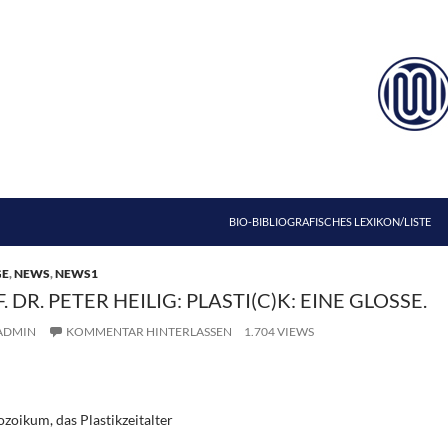
ZUM INHALT SPRINGEN
BIO-BIBLIOGRAFISCHES LEXIKON/LISTE
GE
,
NEWS
,
NEWS1
DR. PETER HEILIG: PLASTI(C)K: EINE GLOSSE.
ADMIN
KOMMENTAR HINTERLASSEN
1.704 VIEWS
ozoikum, das Plastikzeitalter