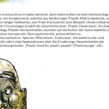
 (coniunctivus irrealis) dereinst, dann beforschten sie eine merkwürdige
er, ein Konglomerat, welches aus feinkörniger Plastik-Matrix bestünde, m
n länger Haltbarem, wie Trabi-Karosserien zum Beispiel. Unverrottbare
tik-Chronologen erzählt die Geschichte einer ‚Plastic Generation‘: Archa
Mega-Plastik-Abraumhalden, könnten auf die Kultur der homo bakeliticu
homo styroporalis, fluoropolymeralis, polyurethanicus,
r duroplasticus -Species. Mikrobiom-, Endovasal-, Intraventriculär,-und
tik nährt viele Spekulationen über die Ernährungs-Gewohnheiten der
lungsstufen. „Plastic food for plastic people“ (‘Plasticburger‘ z.B.).