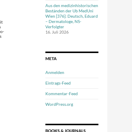
Aus den medizinhistorischen
Beständen der Ub MedUni
Wien [376]: Deutsch, Eduard
– Dermatologe, NS-
it
s
Verfolgter
eo-
16. Juli 2026
s
META
Anmelden
Eintrags-Feed
Kommentar-Feed
WordPress.org
BOOKS & JOURNALS