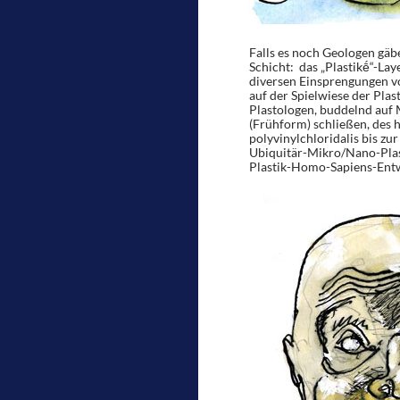
Falls es noch Geologen gäbe
Schicht: das „Plastikḗ“-Lay
diversen Einsprengungen vo
auf der Spielwiese der Plas
Plastologen, buddelnd auf 
(Frühform) schließen, des 
polyvinylchloridalis bis zu
Ubiquitär-Mikro/Nano-Plas
Plastik-Homo-Sapiens-Entwick