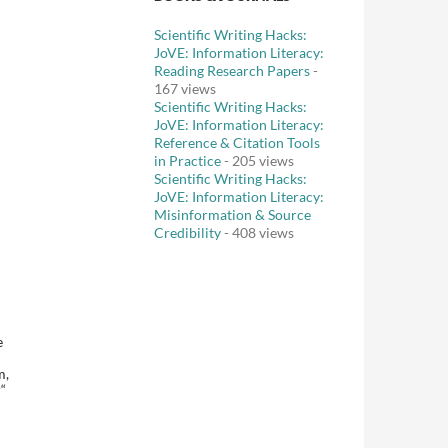
Scientific Writing Hacks:
JoVE: Information Literacy:
Reading Research Papers
-
167 views
Scientific Writing Hacks:
JoVE: Information Literacy:
Reference & Citation Tools
in Practice
- 205 views
Scientific Writing Hacks:
JoVE: Information Literacy:
Misinformation & Source
Credibility
- 408 views
e
m,
“