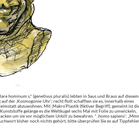
lare hominum s.* (genetivus pluralis) lebten in Saus und Braus auf diesem
 auf der ‚Kosmogonie-Uhr‘; recht flott schafften sie es, innerhalb eines
eimstatt abzuwohnen. Mit ‚Makro’Plastik (fiktiver Begriff), gemeint ist di
Kunststoffe gelänge es die Weltkugel sechs Mal mit Folie zu umwickeln,
packen um sie vor möglichem Unbill zu bewahren. * ‚homo sapiens‘: „Mm
uchwort bisher noch nichts gehört, bitte überprüfen Sie es auf Tippfehler