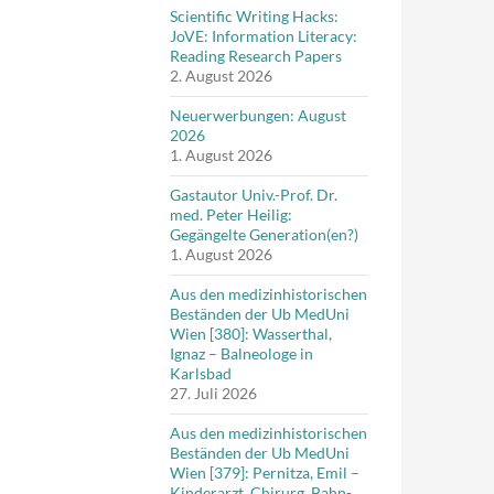
Scientific Writing Hacks:
JoVE: Information Literacy:
Reading Research Papers
2. August 2026
Neuerwerbungen: August
2026
1. August 2026
Gastautor Univ.-Prof. Dr.
med. Peter Heilig:
Gegängelte Generation(en?)
1. August 2026
Aus den medizinhistorischen
Beständen der Ub MedUni
Wien [380]: Wasserthal,
Ignaz – Balneologe in
Karlsbad
27. Juli 2026
Aus den medizinhistorischen
Beständen der Ub MedUni
Wien [379]: Pernitza, Emil –
Kinderarzt, Chirurg, Bahn-