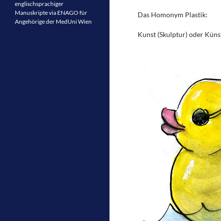
englischsprachiger
Manuskripte via ENAGO für
Das Homonym Plastik:
Angehörige der MedUni Wien
Kunst (Skulptur) oder Küns