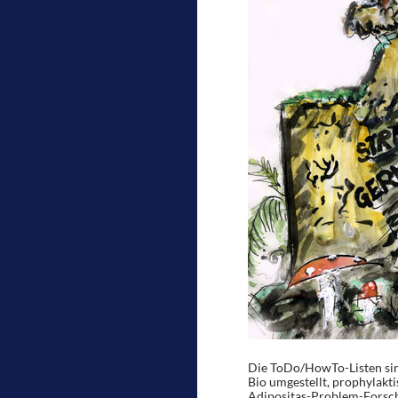
Die ToDo/HowTo-Listen sind
Bio umgestellt, prophylakt
Adipositas-Problem-Forschun