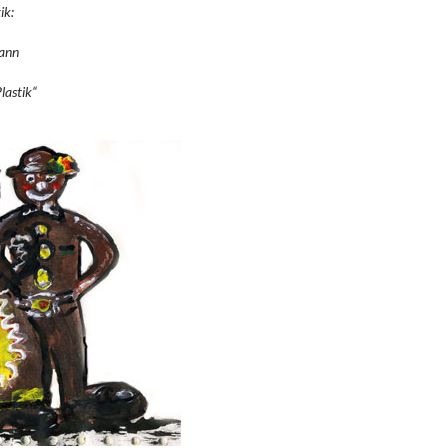
ik:
mann
lastik“