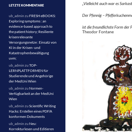
„Vielleicht auch war es Sarkast
LETZTE KOMMENTARE
Der Pfennig – Pfefferkuchen
ub_admin
zu
FRESH eBOOKS:
Exploring symptoms : an
evidence-based approach to
ist die freundlichste Form der P
Theodor Fontane
the patient history; Resiliente
krisenrelevante
Versorgungsnetze : Einsatz von
KI in der Krisen- und
Katastrophenbewältigung
uvm;
ub_admin
zu
TOP-
LERNPLATTFORMEN für
Studierende und Angehörige
der MedUni Wien
ub_admin
zu
Normen-
Verfügbarkeit an der MedUni
Wien
ub_admin
zu
Scientific Writing
Hacks: Erstellen eines PDF/A
konformen Dokuments
ub_admin
zu
Neu:
Korrekturlesen und Editieren