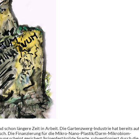
 schon längere Zeit in Arbeit. Die Gartenzwerg-Industrie hat bereits au
isch. Die Finanzierung für die Mikro-Nano-Plastik/Darm-Mikrobiom-
g scheint gesichert (krisenfest/solide Sparte, subventioniert durch die