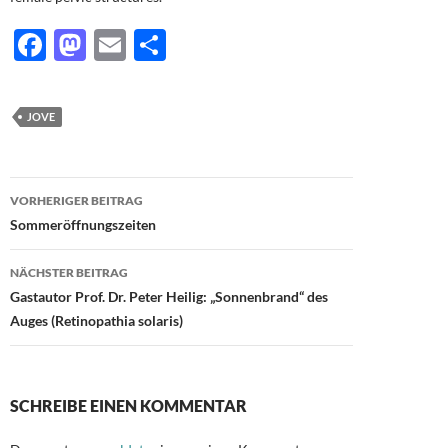
F
M
E
T
ac
as
m
ei
e
to
ail
le
JOVE
b
d
n
o
o
Beitragsnavigation
o
n
VORHERIGER BEITRAG
Sommeröffnungszeiten
k
NÄCHSTER BEITRAG
Gastautor Prof. Dr. Peter Heilig: „Sonnenbrand“ des
Auges (Retinopathia solaris)
SCHREIBE EINEN KOMMENTAR