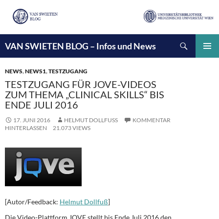
Suchen
VAN SWIETEN BLOG – Infos und News
ZUM
INHALT
PRIMÄ
SPRINGEN
MENÜ
NEWS
,
NEWS1
,
TESTZUGANG
TESTZUGANG FÜR JOVE-VIDEOS
ZUM THEMA „CLINICAL SKILLS“ BIS
ENDE JULI 2016
17. JUNI 2016
HELMUT DOLLFUSS
KOMMENTAR
HINTERLASSEN
21.073 VIEWS
[Autor/Feedback:
Helmut Dollfuß
]
Die Video-Plattform JOVE stellt bis Ende Juli 2016 den