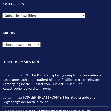
KATEGORIEN
Kategorien
ARCHIV
Archiv
LETZTE KOMMENTARE
ub_admin
zu
FRESH eBOOKS: Exploring symptoms : an evidence-
based approach to the patient history; Resiliente krisenrelevante
Versorgungsnetze : Einsatz von KI in der Krisen- und
Katastrophenbewältigung uvm;
ub_admin
zu
TOP-LERNPLATTFORMEN für Studierende und
Angehörige der MedUni Wien
ub_admin
zu
Normen-Verfügbarkeit an der MedUni Wien