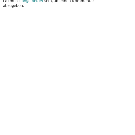
Du musst
angemeldet
sein, um einen Kommentar
abzugeben.