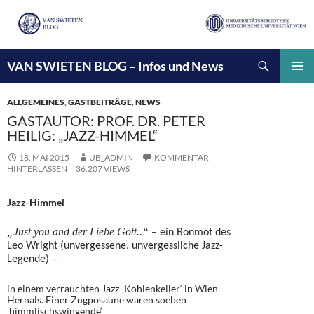
Suchen
VAN SWIETEN BLOG – Infos und News
ZUM
INHALT
PRIMÄ
SPRINGEN
MENÜ
ALLGEMEINES
,
GASTBEITRÄGE
,
NEWS
GASTAUTOR: PROF. DR. PETER
HEILIG: „JAZZ-HIMMEL“
18. MAI 2015
UB_ADMIN
KOMMENTAR
HINTERLASSEN
36.207 VIEWS
Jazz-Himmel
„Just you and der Liebe Gott..“
– ein Bonmot des
Leo Wright (unvergessene, unvergessliche Jazz-
Legende) –
in einem verrauchten Jazz-‚Kohlenkeller‘ in Wien-
Hernals. Einer Zugposaune waren soeben
‚himmlischswingende‘