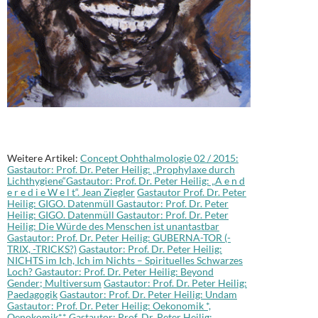
Weitere Artikel:
Concept Ophthalmologie 02 / 2015:
Gastautor: Prof. Dr. Peter Heilig: „Prophylaxe durch
Lichthygiene“
Gastautor: Prof. Dr. Peter Heilig: „A e n d
e r e d i e W e l t“. Jean Ziegler
Gastautor Prof. Dr. Peter
Heilig: GIGO. Datenmüll
Gastautor: Prof. Dr. Peter
Heilig: GIGO. Datenmüll
Gastautor: Prof. Dr. Peter
Heilig: Die Würde des Menschen ist unantastbar
Gastautor: Prof. Dr. Peter Heilig: GUBERNA-TOR (-
TRIX, -TRICKS?)
Gastautor: Prof. Dr. Peter Heilig:
NICHTS im Ich, Ich im Nichts – Spirituelles Schwarzes
Loch?
Gastautor: Prof. Dr. Peter Heilig: Beyond
Gender; Multiversum
Gastautor: Prof. Dr. Peter Heilig:
Paedagogik
Gastautor: Prof. Dr. Peter Heilig: Undam
Gastautor: Prof. Dr. Peter Heilig: Oekonomik *,
Oenokomik**
Gastautor: Prof. Dr. Peter Heilig: