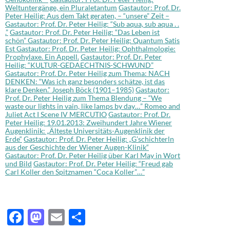
Weltuntergänge, ein Pluraletantum
Gastautor: Prof. Dr.
Peter Heilig: Aus dem Takt geraten, – “unsere” Zeit –
Gastautor: Prof. Dr. Peter Heilig: “Sub aqua, sub aqua . .
.”
Gastautor: Prof. Dr. Peter Heilig: “Das Leben ist
schön”
Gastautor: Prof. Dr. Peter Heilig: Quantum Satis
Est
Gastautor: Prof. Dr. Peter Heilig: Ophthalmologie:
Prophylaxe. Ein Appell.
Gastautor: Prof. Dr. Peter
Heilig: “KULTUR-GEDAECHTNIS-SCHWUND”
Gastautor: Prof. Dr. Peter Heilig zum Thema: NACH
DENKEN: “Was ich ganz besonders schätze, ist das
klare Denken.” Joseph Böck (1901–1985)
Gastautor:
Prof. Dr. Peter Heilig zum Thema Blendung – “We
waste our lights in vain, like lamps by day…” Romeo and
Juliet Act I Scene IV MERCUTIO
Gastautor: Prof. Dr.
Peter Heilig: 19.01.2013: Zweihundert Jahre Wiener
Augenklinik: „Älteste Universitäts-Augenklinik der
Erde“
Gastautor: Prof. Dr. Peter Heilig: „G’schichterln
aus der Geschichte der Wiener Augen-Klinik“
Gastautor: Prof. Dr. Peter Heilig über Karl May in Wort
und Bild
Gastautor: Prof. Dr. Peter Heilig: “Freud gab
Carl Koller den Spitznamen “Coca Koller”…”
F
M
E
T