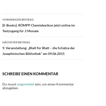
ac
as
m
ei
e
to
ail
le
b
d
n
Beitragsnavigation
VORHERIGER BEITRAG
o
o
[E-Books]: RÖMPP Chemielexikon jetzt online im
o
n
Testzugang für 2 Monate
k
NÄCHSTER BEITRAG
9. Veranstaltung: „Blatt für Blatt – die Schätze der
Josephinischen Bibliothek“ am 09.06.2015
SCHREIBE EINEN KOMMENTAR
Du musst
angemeldet
sein, um einen Kommentar
abzugeben.