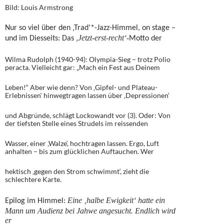
Bild: Louis Armstrong
Nur so viel über den ‚Trad’*-Jazz-Himmel, on stage –
Jetzt-erst-recht‘-
und im Diesseits: Das ‚
Motto der
Wilma Rudolph (1940-94): Olympia-Sieg – trotz Polio
peracta. Vielleicht gar: „Mach ein Fest aus Deinem
Leben!“ Aber wie denn? Von ‚Gipfel- und Plateau-
Erlebnissen‘ hinwegtragen lassen über ‚Depressionen‘
und Abgründe, schlägt Lockowandt vor (3). Oder: Von
der tiefsten Stelle eines Strudels im reissenden
Wasser, einer ‚Walze‘, hochtragen lassen. Ergo, Luft
anhalten – bis zum glücklichen Auftauchen. Wer
hektisch ‚gegen den Strom schwimmt‘, zieht die
schlechtere Karte.
Eine ‚halbe Ewigkeit‘ hatte ein
Epilog im Himmel:
Mann um Audienz bei Jahwe angesucht. Endlich wird
er