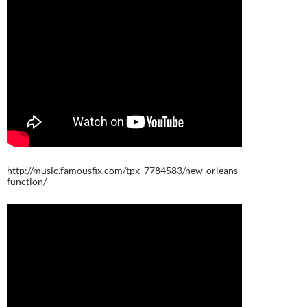
http://music.famousfix.com/tpx_7784583/new-orleans-
function/