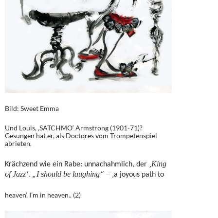
Bild: Sweet Emma
Und Louis, ‚SATCHMO‘ Armstrong (1901-71)?
Gesungen hat er, als Doctores vom Trompetenspiel
abrieten.
‚King
Krächzend wie ein Rabe: unnachahmlich, der
of Jazz‘
„I should be laughing“ –
.
‚a joyous path to
heaven‘, I’m in heaven.. (2)