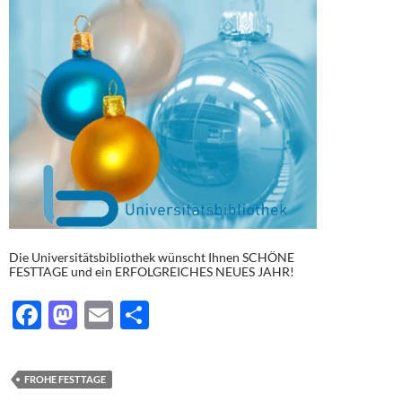
Die Universitätsbibliothek wünscht Ihnen SCHÖNE
FESTTAGE und ein ERFOLGREICHES NEUES JAHR!
F
M
E
T
ac
as
m
ei
e
to
ail
le
FROHE FESTTAGE
b
d
n