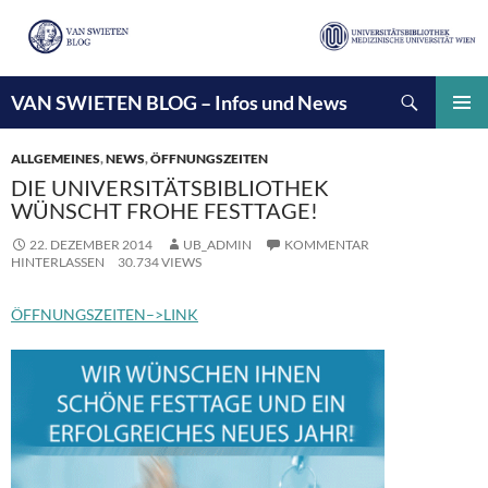
Suchen
VAN SWIETEN BLOG – Infos und News
ZUM
INHALT
PRIMÄ
SPRINGEN
MENÜ
ALLGEMEINES
,
NEWS
,
ÖFFNUNGSZEITEN
DIE UNIVERSITÄTSBIBLIOTHEK
WÜNSCHT FROHE FESTTAGE!
22. DEZEMBER 2014
UB_ADMIN
KOMMENTAR
HINTERLASSEN
30.734 VIEWS
ÖFFNUNGSZEITEN–>LINK