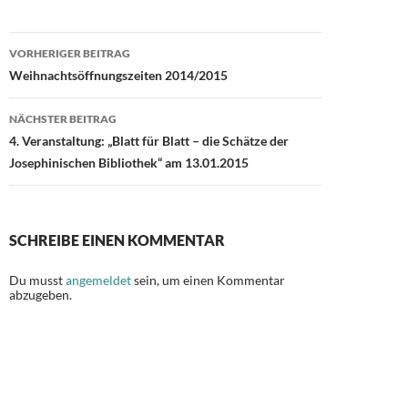
o
o
Beitragsnavigation
o
n
VORHERIGER BEITRAG
Weihnachtsöffnungszeiten 2014/2015
k
NÄCHSTER BEITRAG
4. Veranstaltung: „Blatt für Blatt – die Schätze der
Josephinischen Bibliothek“ am 13.01.2015
SCHREIBE EINEN KOMMENTAR
Du musst
angemeldet
sein, um einen Kommentar
abzugeben.