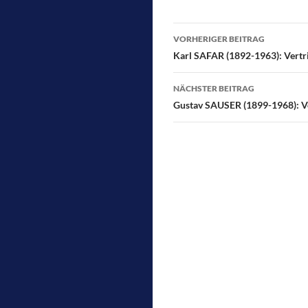
e
to
ail
l
b
d
Beitragsnavigati
VORHERIGER BEITRAG
o
o
Karl SAFAR (1892-1963): Vertr
o
n
NÄCHSTER BEITRAG
k
Gustav SAUSER (1899-1968): Ve