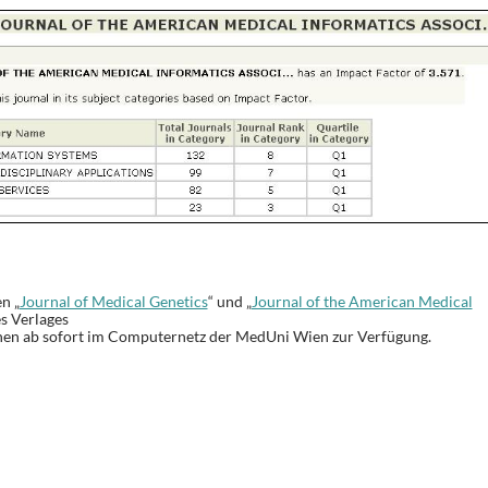
n „
Journal of Medical Genetics
“ und „
Journal of the American Medical
es Verlages
hen ab sofort im Computernetz der MedUni Wien zur Verfügung.
T
i