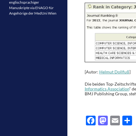
englischsprachiger
Manuskripte via ENAGO für
Angehörige der MedUni Wien
[Autor:
Helmut Dollfuß
]
Die beiden Top-Zeitschrifte
Informatics Association
“ d
BMJ Publishing Group, ste
F
M
E
ac
as
m
e