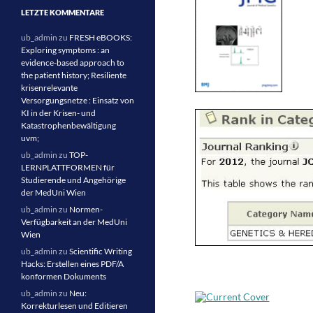
LETZTE KOMMENTARE
ub_admin
zu
FRESH eBOOKS:
Exploring symptoms : an
evidence-based approach to
the patient history; Resiliente
krisenrelevante
Versorgungsnetze : Einsatz von
KI in der Krisen- und
Katastrophenbewältigung
uvm;
ub_admin
zu
TOP-
LERNPLATTFORMEN für
Studierende und Angehörige
der MedUni Wien
ub_admin
zu
Normen-
Verfügbarkeit an der MedUni
Wien
ub_admin
zu
Scientific Writing
Hacks: Erstellen eines PDF/A
konformen Dokuments
ub_admin
zu
Neu:
Korrekturlesen und Editieren