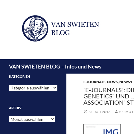
Suchen
VAN SWIETEN BLOG – Infos und News
KATEGORIEN
E-JOURNALS
,
NEWS
,
NEWS1
Kategorien
[E-JOURNALS]: D
GENETICS“ UND „
ASSOCIATION“ S
ARCHIV
31. JULI 2013
HELMUT 
Archiv