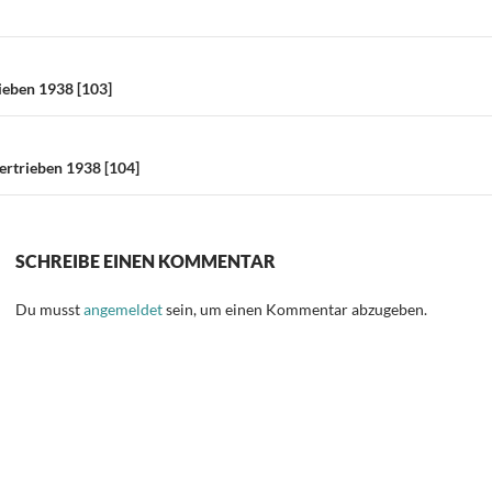
e
n
on
ieben 1938 [103]
rtrieben 1938 [104]
SCHREIBE EINEN KOMMENTAR
Du musst
angemeldet
sein, um einen Kommentar abzugeben.