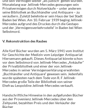
und sein Vermögen weiter „als jüdisch“ gelten würden.
Monatelang war Jellinek-Mercedes gezwungen sein
Privatvermögen durch Notverkäufe – unter anderem
seine Bibliothek an Buchhändler und Antiquare – zu
veräußern. Zuletzt belehnte er sein Haus der bei Stadt
Baden bei Wien. Am 10. Februar 1939 beging Jellinek-
Mercedes aufgrund des Druckes durch die Gestapo
und der „Vermögensverkehrsstelle“ in Baden bei Wien
Selbstmord.
V. Rekonstruktion des Raubes
Alle fünf Bücher wurden am 5. März 1941 vom Institut
für Geschichte der Medizin vom Leipziger Antiquariat
Hiersemann gekauft. Dieses Antiquariat könnte schon
vor dem Selbstmord von Jellinek-Mercedes „Ankäufer“
der Privatbibliothek und einer der von Jellinek-
Mercedes in seiner Vermögenserklärung erwähnten
„Buchhändler und Antiquare“ gewesen sein. Jedenfalls
wurde spätesten nach dem Tode von R. F Jellinek-
Mercedes große Teile der Bibliothek von seiner
Ehefrau Leopoldine Jellinek-Mercedes verkauft.
Handschriftliche Hinweise in den aufgefunden Bücher
aus der Provenienz Jellinek-Mercedes über den
Zeitpunkt, bezahlten Preis und den Verkäufer der
Bücher