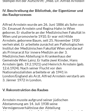
Stempel mit der Aufschrift: „Med. Dr. Alfred Arnstein“
IV. Beschreibung der Bibliothek, der Eigentümer und
des Raubprozesses
Alfred Arnstein wurde am 26. Juni 1886 als Sohn von
Dr. Emanuel Arnstein und Regina Hahn in Wien
geboren. Er studierte an der Medizinischen Fakultät in
Wien und promovierte 1910. Er war mit Hilde
Arnstein, geborene Baum, seit 25. November 1920
verheiratet. Er arbeitete zunächst am Pathologischen
Institut der Medizinischen Fakultät Wien und darauf
als Primararzt für innere Medizin an der 3.
Medizinischen Abteilung in Krankenhaus der
Gemeinde Wien Lainz. Er hatte zwei Kinder, Hans
Arnstein (geb. 19.2.1921) und Heinrich Arnstein (geb.
12.6.1924). Nach seiner Flucht vor den
Nationalsozialisten arbeitete er ab 1941 in
London/England als Arzt. Alfred Arnstein verstarb am
3. Jänner 1972 in London.
V. Rekonstruktion des Raubes
Arnstein musste aufgrund seiner jüdischen
Abstammung am 14. Juli 1938 seine
Vermögensverhältnisse der Abteilung