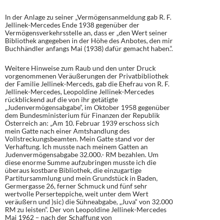
In der Anlage zu seiner „Vermögensanmeldung gab R. F.
Jellinek-Mercedes Ende 1938 gegenüber der
Vermögensverkehrsstelle an, dass er „den Wert seiner
Bibliothek angegeben in der Höhe des Anbotes, den mir
Buchhändler anfangs Mai (1938) dafür gemacht haben.“.
Weitere Hinweise zum Raub und den unter Druck
vorgenommenen Veräußerungen der Privatbibliothek
der Familie Jellinek-Merceds, gab die Ehefrau von R. F.
Jellinek-Mercedes, Leopoldine Jellinek-Mercedes
rückblickend auf die von ihr getätigte
„Judenvermögensabgabe“, im Oktober 1958 gegenüber
dem Bundesministerium für Finanzen der Republik
Österreich an: „Am 10. Februar 1939 erschoss sich
mein Gatte nach einer Amtshandlung des
Vollstreckungsbeamten. Mein Gatte stand vor der
Verhaftung. Ich musste nach meinem Gatten an
Judenvermögensabgabe 32.000.- RM bezahlen. Um
diese enorme Summe aufzubringen musste ich die
überaus kostbare Bibliothek, die einzugartige
Partitursammlung und mein Grundstück in Baden,
Germergasse 26, ferner Schmuck und fünf sehr
wertvolle Perserteppiche, weit unter dem Wert
veräußern und )sic) die Sühneabgabe, „Juva“ von 32.000
RM zu leisten“. Der von Leopoldine Jellinek-Mercedes
Mai 1962 – nach der Schaffung von