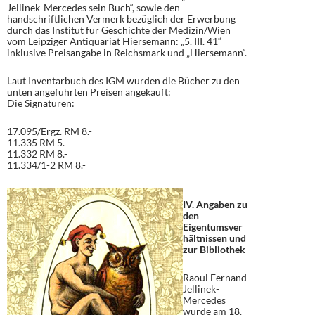
Jellinek-Mercedes sein Buch“, sowie den
handschriftlichen Vermerk bezüglich der Erwerbung
durch das Institut für Geschichte der Medizin/Wien
vom Leipziger Antiquariat Hiersemann: „5. III. 41“
inklusive Preisangabe in Reichsmark und „Hiersemann“.
Laut Inventarbuch des IGM wurden die Bücher zu den
unten angeführten Preisen angekauft:
Die Signaturen:
17.095/Ergz. RM 8.-
11.335 RM 5.-
11.332 RM 8.-
11.334/1-2 RM 8.-
IV. Angaben zu
den
Eigentumsver
hältnissen und
zur Bibliothek
Raoul Fernand
Jellinek-
Mercedes
wurde am 18.