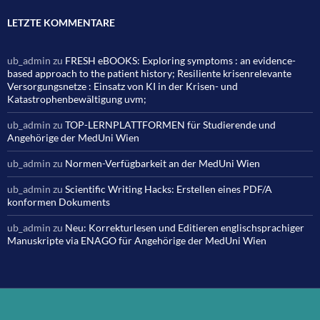
LETZTE KOMMENTARE
ub_admin
zu
FRESH eBOOKS: Exploring symptoms : an evidence-
based approach to the patient history; Resiliente krisenrelevante
Versorgungsnetze : Einsatz von KI in der Krisen- und
Katastrophenbewältigung uvm;
ub_admin
zu
TOP-LERNPLATTFORMEN für Studierende und
Angehörige der MedUni Wien
ub_admin
zu
Normen-Verfügbarkeit an der MedUni Wien
ub_admin
zu
Scientific Writing Hacks: Erstellen eines PDF/A
konformen Dokuments
ub_admin
zu
Neu: Korrekturlesen und Editieren englischsprachiger
Manuskripte via ENAGO für Angehörige der MedUni Wien