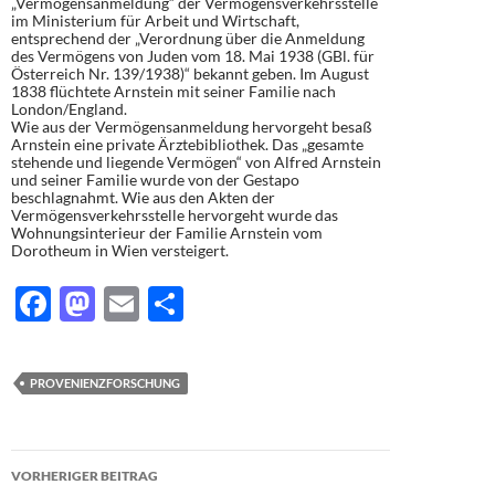
„Vermögensanmeldung“ der Vermögensverkehrsstelle
im Ministerium für Arbeit und Wirtschaft,
entsprechend der „Verordnung über die Anmeldung
des Vermögens von Juden vom 18. Mai 1938 (GBl. für
Österreich Nr. 139/1938)“ bekannt geben. Im August
1838 flüchtete Arnstein mit seiner Familie nach
London/England.
Wie aus der Vermögensanmeldung hervorgeht besaß
Arnstein eine private Ärztebibliothek. Das „gesamte
stehende und liegende Vermögen“ von Alfred Arnstein
und seiner Familie wurde von der Gestapo
beschlagnahmt. Wie aus den Akten der
Vermögensverkehrsstelle hervorgeht wurde das
Wohnungsinterieur der Familie Arnstein vom
Dorotheum in Wien versteigert.
F
M
E
T
ac
as
m
ei
e
to
ail
le
PROVENIENZFORSCHUNG
b
d
n
o
o
Beitragsnavigation
o
n
VORHERIGER BEITRAG