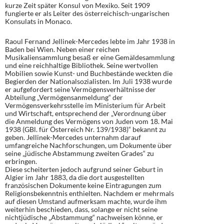
kurze Zeit später Konsul von Mexiko. Seit 1909
fungierte er als Leiter des österreichisch-ungarischen
Konsulats in Monaco.
Raoul Fernand Jellinek-Mercedes lebte im Jahr 1938 in
Baden bei Wien. Neben einer reichen
Musikaliensammlung besaß er eine Gemäldesammlung
und eine reichhaltige Bibliothek. Seine wertvollen
Mobilien sowie Kunst- und Buchbestände weckten die
Begierden der Nationalsozialisten. Im Juli 1938 wurde
er aufgefordert seine Vermögensverhältnisse der
Abteilung „Vermögensanmeldung“ der
Vermögensverkehrsstelle im Ministerium für Arbeit
und Wirtschaft, entsprechend der „Verordnung über
die Anmeldung des Vermögens von Juden vom 18. Mai
1938 (GBl. für Österreich Nr. 139/1938)“ bekannt zu
geben. Jellinek-Mercedes unternahm darauf
umfangreiche Nachforschungen, um Dokumente über
seine „jüdische Abstammung zweiten Grades“ zu
erbringen.
Diese scheiterten jedoch aufgrund seiner Geburt in
Algier im Jahr 1883, da die dort ausgestellten
französischen Dokumente keine Eintragungen zum
Religionsbekenntnis enthielten. Nachdem er mehrmals
auf diesen Umstand aufmerksam machte, wurde ihm
weiterhin beschieden, dass, solange er nicht seine
nichtjüdische „Abstammung“ nachweisen könne, er