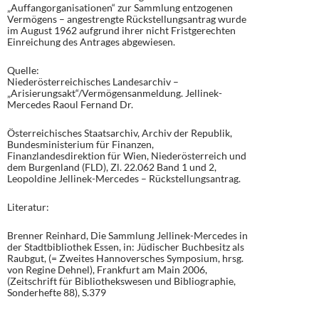
„Auffangorganisationen“ zur Sammlung entzogenen
Vermögens – angestrengte Rückstellungsantrag wurde
im August 1962 aufgrund ihrer nicht Fristgerechten
Einreichung des Antrages abgewiesen.
Quelle:
Niederösterreichisches Landesarchiv –
„Arisierungsakt“/Vermögensanmeldung. Jellinek-
Mercedes Raoul Fernand Dr.
Österreichisches Staatsarchiv, Archiv der Republik,
Bundesministerium für Finanzen,
Finanzlandesdirektion für Wien, Niederösterreich und
dem Burgenland (FLD), Zl. 22.062 Band 1 und 2,
Leopoldine Jellinek-Mercedes – Rückstellungsantrag.
Literatur:
Brenner Reinhard, Die Sammlung Jellinek-Mercedes in
der Stadtbibliothek Essen, in: Jüdischer Buchbesitz als
Raubgut, (= Zweites Hannoversches Symposium, hrsg.
von Regine Dehnel), Frankfurt am Main 2006,
(Zeitschrift für Bibliothekswesen und Bibliographie,
Sonderhefte 88), S.379