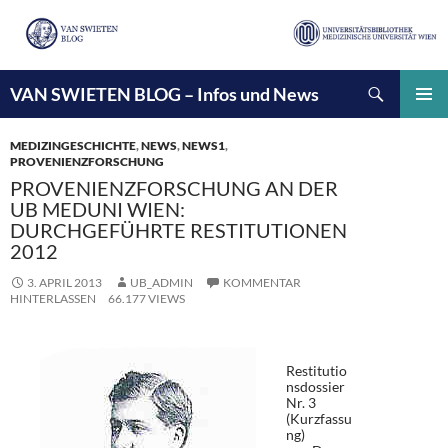
Suchen
VAN SWIETEN BLOG – Infos und News
ZUM
INHALT
PRIMÄ
SPRINGEN
MENÜ
MEDIZINGESCHICHTE
,
NEWS
,
NEWS1
,
PROVENIENZFORSCHUNG
PROVENIENZFORSCHUNG AN DER
UB MEDUNI WIEN:
DURCHGEFÜHRTE RESTITUTIONEN
2012
3. APRIL 2013
UB_ADMIN
KOMMENTAR
HINTERLASSEN
66.177 VIEWS
Restitutio
nsdossier
Nr. 3
(Kurzfassu
ng)