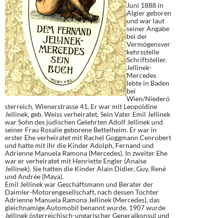
Juni 1888 in
Algier geboren
und war laut
seiner Angabe
bei der
Vermögensver
kehrsstelle
Schriftsteller.
Jellinek-
Mercedes
lebte in Baden
bei
Wien/Niederö
sterreich, Wienerstrasse 41. Er war mit Leopoldine
Jellinek, geb. Weiss verheiratet. Sein Vater Emil Jellinek
war Sohn des jüdischen Gelehrten Adolf Jellinek und
seiner Frau Rosalie geborene Bettelheim. Er war in
erster Ehe verheiratet mit Rachel Goggmann Cenrobert
und hatte mit ihr die Kinder Adolph, Fernand und
Adrienne Manuela Ramona (Mercedes). In zweiter Ehe
war er verheiratet mit Henriette Engler (Anaise
Jellinek). Sie hatten die Kinder Alain Didier, Guy, René
und Andrée (Maya).
Emil Jellinek war Geschäftsmann und Berater der
Daimler-Motorengesellschaft, nach dessen Tochter
Adrienne Manuela Ramona Jellinek (Mercedes), das
gleichnamige Automobil benannt wurde. 1907 wurde
Jellinek österreichisch-ungarischer Generalkonsul und