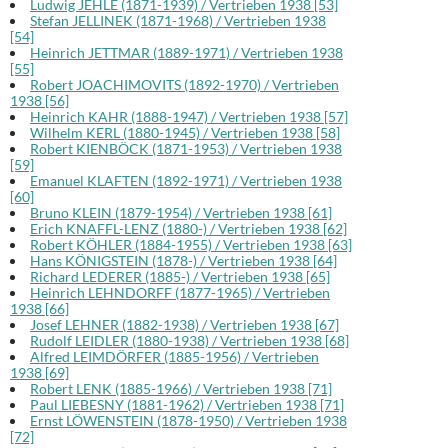
Ludwig JEHLE (1871-1939) / Vertrieben 1938 [53]
Stefan JELLINEK (1871-1968) / Vertrieben 1938
[54]
Heinrich JETTMAR (1889-1971) / Vertrieben 1938
[55]
Robert JOACHIMOVITS (1892-1970) / Vertrieben
1938 [56]
Heinrich KAHR (1888-1947) / Vertrieben 1938 [57]
Wilhelm KERL (1880-1945) / Vertrieben 1938 [58]
Robert KIENBÖCK (1871-1953) / Vertrieben 1938
[59]
Emanuel KLAFTEN (1892-1971) / Vertrieben 1938
[60]
Bruno KLEIN (1879-1954) / Vertrieben 1938 [61]
Erich KNAFFL-LENZ (1880-) / Vertrieben 1938 [62]
Robert KÖHLER (1884-1955) / Vertrieben 1938 [63]
Hans KÖNIGSTEIN (1878-) / Vertrieben 1938 [64]
Richard LEDERER (1885-) / Vertrieben 1938 [65]
Heinrich LEHNDORFF (1877-1965) / Vertrieben
1938 [66]
Josef LEHNER (1882-1938) / Vertrieben 1938 [67]
Rudolf LEIDLER (1880-1938) / Vertrieben 1938 [68]
Alfred LEIMDÖRFER (1885-1956) / Vertrieben
1938 [69]
Robert LENK (1885-1966) / Vertrieben 1938 [71]
Paul LIEBESNY (1881-1962) / Vertrieben 1938 [71]
Ernst LÖWENSTEIN (1878-1950) / Vertrieben 1938
[72]