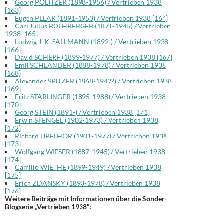
Georg POLITZER (1898-1956) / Vertrieben 1938
[163]
Eugen PLLAK (1891-1953) / Vertrieben 1938 [164]
Carl Julius ROTHBERGER (1871-1945) / Vertrieben
1938 [165]
Ludwig J. K. SALLMANN (1892-) / Vertrieben 1938
[166]
David SCHERF (1899-1977) / Vertrieben 1938 [167]
Emil SCHLANDER (1888-1978) / Vertrieben 1938
[168]
Alexander SPITZER (1868-1942?) / Vertrieben 1938
[169]
Fritz STARLINGER (1895-1988) / Vertrieben 1938
[170]
Georg STEIN (1891-) / Vertrieben 1938 [171]
Erwin STENGEL (1902-1973) / Vertrieben 1938
[172]
Richard ÜBELHÖR (1901-1977) / Vertrieben 1938
[173]
Wolfgang WIESER (1887-1945) / Vertrieben 1938
[174]
Camillo WIETHE (1899-1949) / Vertrieben 1938
[175]
Erich ZDANSKY (1893-1978) / Vertrieben 1938
[176]
Weitere Beiträge mit Informationen über die Sonder-
Blogserie „Vertrieben 1938“: