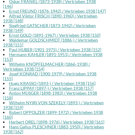
Oskar FRANKL (1873-1938) / Vertrieben 1938
[146]
Ernst FREUND (1876-1942) / Vertrieben 1938 [147]
Alfred Viktor FRISCH (1890-1960) / Vertrieben
1938 [148]
Siegfried GATSCHER (1873-1942) / Vertrieben
1938 [149]
Ernst GOLD (1891-1967) / Vertrieben 1938 [150]
Waldemar GOLDSCHMIDT (1886-) / Vertrieben
1938 [151]
Paul HUBER (1901-1975) / Vertrieben 1938 [152]
Hermann KAHLER (1891-1951) / Vertrieben 1938
[153]
Wilhelm KNÖPFELMACHER (1866-1938) /
Vertrieben 1938 [154]
Josef KONRAD (1900-1979) / Vertrieben 1938
[155]
Hugo KRASSO (1893-) / Vertrieben 1938 [156]
Franz LIPPAY (1897-) / Vertrieben 1938 [157]
Anton MUSGER (1898-1983) / Vertrieben 1938
[158]
Wilhelm NYIRI VON SZEKELY (1893-) / Vertrieben
1938 [159]
Robert OPPOLZER (1899-1972) / Vertrieben 1938
[160]
Herbert OREL (1898-1976) / Vertrieben 1938 [161]
Hans Gallus PLESCHNER (1883-1950) / Vertrieben
1938 [162]