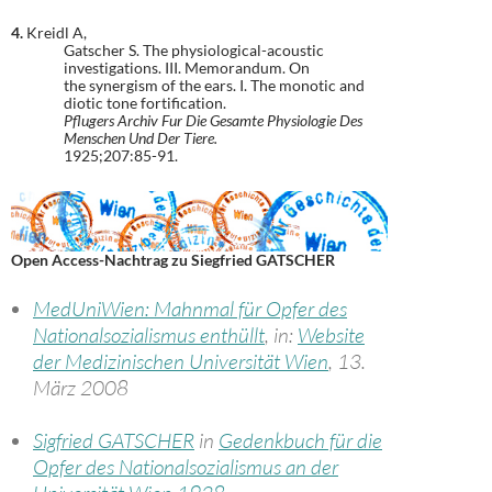
4.
Kreidl A,
Gatscher S. The physiological-acoustic
investigations. III. Memorandum. On
the synergism of the ears. I. The monotic and
diotic tone fortification.
Pflugers Archiv Fur Die Gesamte Physiologie Des
Menschen Und Der Tiere.
1925;207:85-91.
Open Access-Nachtrag zu Siegfried GATSCHER
MedUniWien: Mahnmal für Opfer des
Nationalsozialismus enthüllt
, in:
Website
der Medizinischen Universität Wien
, 13.
März 2008
Sigfried GATSCHER
in
Gedenkbuch für die
Opfer des Nationalsozialismus an der