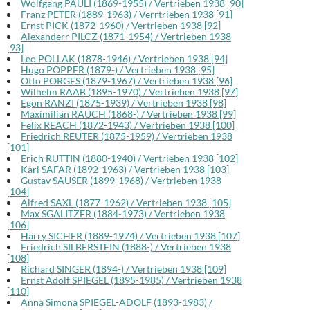
Wolfgang PAULI (1869-1955) / Vertrieben 1938 [90]
Franz PETER (1889-1963) / Verrtrieben 1938 [91]
Ernst PICK (1872-1960) / Vertrieben 1938 [92]
Alexanderr PILCZ (1871-1954) / Vertrieben 1938
[93]
Leo POLLAK (1878-1946) / Vertrieben 1938 [94]
Hugo POPPER (1879-) / Vertrieben 1938 [95]
Otto PORGES (1879-1967) / Vertrieben 1938 [96]
Wilhelm RAAB (1895-1970) / Vertrieben 1938 [97]
Egon RANZI (1875-1939) / Vertrieben 1938 [98]
Maximilian RAUCH (1868-) / Vertrieben 1938 [99]
Felix REACH (1872-1943) / Vertrieben 1938 [100]
Friedrich REUTER (1875-1959) / Vertrieben 1938
[101]
Erich RUTTIN (1880-1940) / Vertrieben 1938 [102]
Karl SAFAR (1892-1963) / Vertrieben 1938 [103]
Gustav SAUSER (1899-1968) / Vertrieben 1938
[104]
Alfred SAXL (1877-1962) / Vertrieben 1938 [105]
Max SGALITZER (1884-1973) / Vertrieben 1938
[106]
Harry SICHER (1889-1974) / Vertrieben 1938 [107]
Friedrich SILBERSTEIN (1888-) / Vertrieben 1938
[108]
Richard SINGER (1894-) / Vertrieben 1938 [109]
Ernst Adolf SPIEGEL (1895-1985) / Vertrieben 1938
[110]
Anna Simona SPIEGEL-ADOLF (1893-1983) /