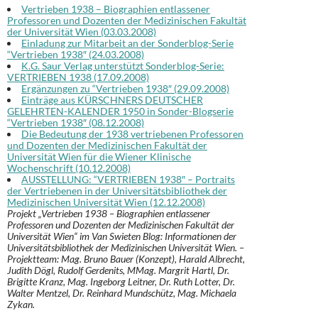
Vertrieben 1938 – Biographien entlassener
Professoren und Dozenten der Medizinischen Fakultät
der Universität Wien (03.03.2008)
Einladung zur Mitarbeit an der Sonderblog-Serie
“Vertrieben 1938″ (24.03.2008)
K.G. Saur Verlag unterstützt Sonderblog-Serie:
VERTRIEBEN 1938 (17.09.2008)
Ergänzungen zu “Vertrieben 1938″ (29.09.2008)
Einträge aus KÜRSCHNERS DEUTSCHER
GELEHRTEN-KALENDER 1950 in Sonder-Blogserie
“Vertrieben 1938″ (08.12.2008)
Die Bedeutung der 1938 vertriebenen Professoren
und Dozenten der Medizinischen Fakultät der
Universität Wien für die Wiener Klinische
Wochenschrift (10.12.2008)
AUSSTELLUNG: “VERTRIEBEN 1938″ – Portraits
der Vertriebenen in der Universitätsbibliothek der
Medizinischen Universität Wien (12.12.2008)
Projekt „Vertrieben 1938 – Biographien entlassener
Professoren und Dozenten der Medizinischen Fakultät der
Universität Wien“ im Van Swieten Blog: Informationen der
Universitätsbibliothek der Medizinischen Universität Wien. –
Projektteam: Mag. Bruno Bauer (Konzept), Harald Albrecht,
Judith Dögl, Rudolf Gerdenits, MMag. Margrit Hartl, Dr.
Brigitte Kranz, Mag. Ingeborg Leitner, Dr. Ruth Lotter, Dr.
Walter Mentzel, Dr. Reinhard Mundschütz, Mag. Michaela
Zykan.