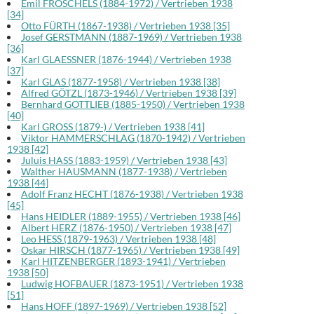
Emil FRÖSCHELS (1884-1972) / Vertrieben 1938
[34]
Otto FÜRTH (1867-1938) / Vertrieben 1938 [35]
Josef GERSTMANN (1887-1969) / Vertrieben 1938
[36]
Karl GLAESSNER (1876-1944) / Vertrieben 1938
[37]
Karl GLAS (1877-1958) / Vertrieben 1938 [38]
Alfred GÖTZL (1873-1946) / Vertrieben 1938 [39]
Bernhard GOTTLIEB (1885-1950) / Vertrieben 1938
[40]
Karl GROSS (1879-) / Vertrieben 1938 [41]
Viktor HAMMERSCHLAG (1870-1942) / Vertrieben
1938 [42]
Juluis HASS (1883-1959) / Vertrieben 1938 [43]
Walther HAUSMANN (1877-1938) / Vertrieben
1938 [44]
Adolf Franz HECHT (1876-1938) / Vertrieben 1938
[45]
Hans HEIDLER (1889-1955) / Vertrieben 1938 [46]
Albert HERZ (1876-1950) / Vertrieben 1938 [47]
Leo HESS (1879-1963) / Vertrieben 1938 [48]
Oskar HIRSCH (1877-1965) / Vertrieben 1938 [49]
Karl HITZENBERGER (1893-1941) / Vertrieben
1938 [50]
Ludwig HOFBAUER (1873-1951) / Vertrieben 1938
[51]
Hans HOFF (1897-1969) / Vertrieben 1938 [52]