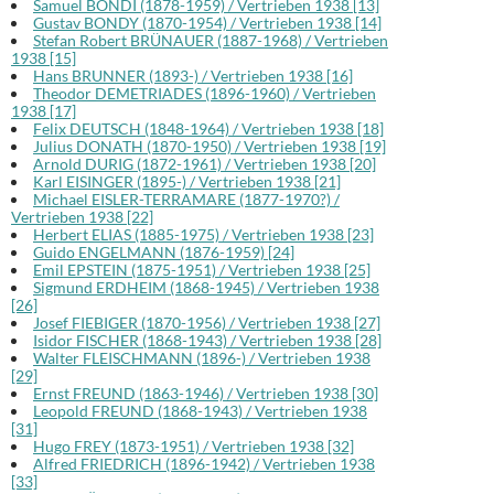
Samuel BONDI (1878-1959) / Vertrieben 1938 [13]
Gustav BONDY (1870-1954) / Vertrieben 1938 [14]
Stefan Robert BRÜNAUER (1887-1968) / Vertrieben
1938 [15]
Hans BRUNNER (1893-) / Vertrieben 1938 [16]
Theodor DEMETRIADES (1896-1960) / Vertrieben
1938 [17]
Felix DEUTSCH (1848-1964) / Vertrieben 1938 [18]
Julius DONATH (1870-1950) / Vertrieben 1938 [19]
Arnold DURIG (1872-1961) / Vertrieben 1938 [20]
Karl EISINGER (1895-) / Vertrieben 1938 [21]
Michael EISLER-TERRAMARE (1877-1970?) /
Vertrieben 1938 [22]
Herbert ELIAS (1885-1975) / Vertrieben 1938 [23]
Guido ENGELMANN (1876-1959) [24]
Emil EPSTEIN (1875-1951) / Vertrieben 1938 [25]
Sigmund ERDHEIM (1868-1945) / Vertrieben 1938
[26]
Josef FIEBIGER (1870-1956) / Vertrieben 1938 [27]
Isidor FISCHER (1868-1943) / Vertrieben 1938 [28]
Walter FLEISCHMANN (1896-) / Vertrieben 1938
[29]
Ernst FREUND (1863-1946) / Vertrieben 1938 [30]
Leopold FREUND (1868-1943) / Vertrieben 1938
[31]
Hugo FREY (1873-1951) / Vertrieben 1938 [32]
Alfred FRIEDRICH (1896-1942) / Vertrieben 1938
[33]