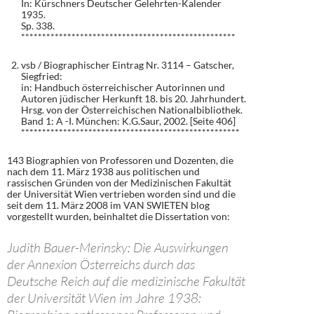
In: Kürschners Deutscher Gelehrten-Kalender
1935.
Sp. 338.
***************************************************
vsb / Biographischer Eintrag Nr. 3114 – Gatscher,
Siegfried:
in: Handbuch österreichischer Autorinnen und
Autoren jüdischer Herkunft 18. bis 20. Jahrhundert.
Hrsg. von der Österreichischen Nationalbibliothek.
Band 1: A -I. München: K.G.Saur, 2002. [Seite 406]
****************************************************
143 Biographien von Professoren und Dozenten, die
nach dem 11. März 1938 aus politischen und
rassischen Gründen von der Medizinischen Fakultät
der Universität Wien vertrieben worden sind und die
seit dem 11. März 2008 im VAN SWIETEN blog
vorgestellt wurden, beinhaltet die Dissertation von:
Judith Bauer-Merinsky: Die Auswirkungen
der Annexion Österreichs durch das
Deutsche Reich auf die medizinische Fakultät
der Universität Wien im Jahre 1938: