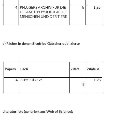
PFLUGERS ARCHIV FUR DIE
4
5
1.25
GESAMTE PHYSIOLOGIE DES
MENSCHEN UND DER TIERE
d) Fächer in denen Siegfried Gatscher publizierte
Papers
Fach
Zitate
Zitate Ø
4
1.25
PHYSIOLOGY
5
Literaturliste (generiert aus Web of Science):