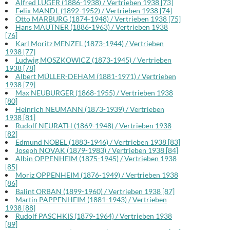
Alfred LUGER (1886-1938) / Vertrieben 1938 [73]
Felix MANDL (1892-1952) / Vertrieben 1938 [74]
Otto MARBURG (1874-1948) / Vertrieben 1938 [75]
Hans MAUTNER (1886-1963) / Vertrieben 1938
[76]
Karl Moritz MENZEL (1873-1944) / Vertrieben
1938 [77]
Ludwig MOSZKOWICZ (1873-1945) / Vertrieben
1938 [78]
Albert MÜLLER-DEHAM (1881-1971) / Vertrieben
1938 [79]
Max NEUBURGER (1868-1955) / Vertrieben 1938
[80]
Heinrich NEUMANN (1873-1939) / Vertrieben
1938 [81]
Rudolf NEURATH (1869-1948) / Vertrieben 1938
[82]
Edmund NOBEL (1883-1946) / Vertrieben 1938 [83]
Joseph NOVAK (1879-1983) / Vertrieben 1938 [84]
Albin OPPENHEIM (1875-1945) / Vertrieben 1938
[85]
Moriz OPPENHEIM (1876-1949) / Vertrieben 1938
[86]
Balint ORBAN (1899-1960) / Vertrieben 1938 [87]
Martin PAPPENHEIM (1881-1943) / Vertrieben
1938 [88]
Rudolf PASCHKIS (1879-1964) / Vertrieben 1938
[89]