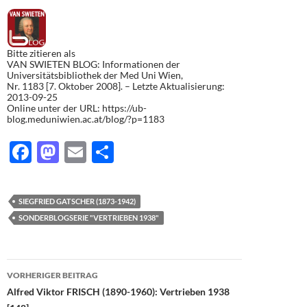
Bitte zitieren als
VAN SWIETEN BLOG: Informationen der
Universitätsbibliothek der Med Uni Wien,
Nr. 1183 [7. Oktober 2008]. – Letzte Aktualisierung:
2013-09-25
Online unter der URL: https://ub-
blog.meduniwien.ac.at/blog/?p=1183
F
M
E
T
ac
as
m
ei
e
to
ail
le
SIEGFRIED GATSCHER (1873-1942)
b
d
n
SONDERBLOGSERIE "VERTRIEBEN 1938"
o
o
o
n
Beitragsnavigation
VORHERIGER BEITRAG
k
Alfred Viktor FRISCH (1890-1960): Vertrieben 1938