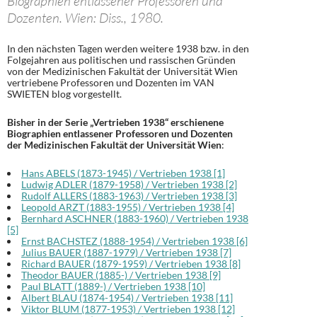
Biographien entlassener Professoren und
Dozenten. Wien: Diss., 1980.
In den nächsten Tagen werden weitere 1938 bzw. in den
Folgejahren aus politischen und rassischen Gründen
von der Medizinischen Fakultät der Universität Wien
vertriebene Professoren und Dozenten im VAN
SWIETEN blog vorgestellt.
Bisher in der Serie „Vertrieben 1938“ erschienene
Biographien entlassener Professoren und Dozenten
der Medizinischen Fakultät der Universität Wien
:
Hans ABELS (1873-1945) / Vertrieben 1938 [1]
Ludwig ADLER (1879-1958) / Vertrieben 1938 [2]
Rudolf ALLERS (1883-1963) / Vertrieben 1938 [3]
Leopold ARZT (1883-1955) / Vertrieben 1938 [4]
Bernhard ASCHNER (1883-1960) / Vertrieben 1938
[5]
Ernst BACHSTEZ (1888-1954) / Vertrieben 1938 [6]
Julius BAUER (1887-1979) / Vertrieben 1938 [7]
Richard BAUER (1879-1959) / Vertrieben 1938 [8]
Theodor BAUER (1885-) / Vertrieben 1938 [9]
Paul BLATT (1889-) / Vertrieben 1938 [10]
Albert BLAU (1874-1954) / Vertrieben 1938 [11]
Viktor BLUM (1877-1953) / Vertrieben 1938 [12]