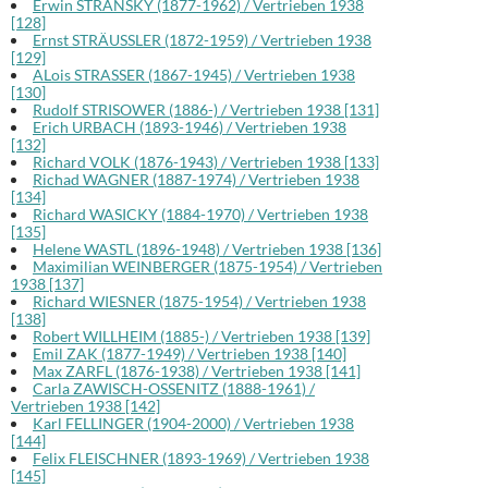
Erwin STRANSKY (1877-1962) / Vertrieben 1938
[128]
Ernst STRÄUSSLER (1872-1959) / Vertrieben 1938
[129]
ALois STRASSER (1867-1945) / Vertrieben 1938
[130]
Rudolf STRISOWER (1886-) / Vertrieben 1938 [131]
Erich URBACH (1893-1946) / Vertrieben 1938
[132]
Richard VOLK (1876-1943) / Vertrieben 1938 [133]
Richad WAGNER (1887-1974) / Vertrieben 1938
[134]
Richard WASICKY (1884-1970) / Vertrieben 1938
[135]
Helene WASTL (1896-1948) / Vertrieben 1938 [136]
Maximilian WEINBERGER (1875-1954) / Vertrieben
1938 [137]
Richard WIESNER (1875-1954) / Vertrieben 1938
[138]
Robert WILLHEIM (1885-) / Vertrieben 1938 [139]
Emil ZAK (1877-1949) / Vertrieben 1938 [140]
Max ZARFL (1876-1938) / Vertrieben 1938 [141]
Carla ZAWISCH-OSSENITZ (1888-1961) /
Vertrieben 1938 [142]
Karl FELLINGER (1904-2000) / Vertrieben 1938
[144]
Felix FLEISCHNER (1893-1969) / Vertrieben 1938
[145]