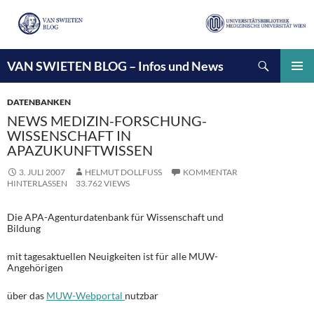
Suchen
VAN SWIETEN BLOG – Infos und News
ZUM
INHALT
PRIMÄ
SPRINGEN
MENÜ
DATENBANKEN
NEWS MEDIZIN-FORSCHUNG-
WISSENSCHAFT IN
APAZUKUNFTWISSEN
3. JULI 2007
HELMUT DOLLFUSS
KOMMENTAR
HINTERLASSEN
33.762 VIEWS
Die APA-Agenturdatenbank für Wissenschaft und
Bildung
mit tagesaktuellen Neuigkeiten ist für alle MUW-
Angehörigen
über das
MUW-Webportal
nutzbar