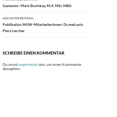
o
o
Gastautor: Mark Buzinkay, M.A. MSc MBA
o
n
NÄCHSTER BEITRAG
k
Publikation MUW-MitarbeiterInnen: Dr.med.univ.
Piero Lercher
SCHREIBE EINEN KOMMENTAR
Du musst
angemeldet
sein, um einen Kommentar
abzugeben.