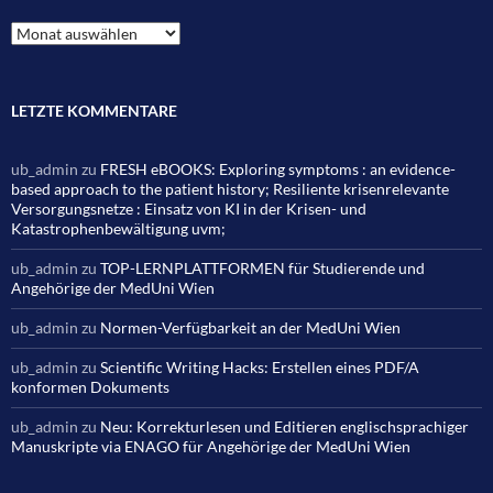
Archiv
LETZTE KOMMENTARE
ub_admin
zu
FRESH eBOOKS: Exploring symptoms : an evidence-
based approach to the patient history; Resiliente krisenrelevante
Versorgungsnetze : Einsatz von KI in der Krisen- und
Katastrophenbewältigung uvm;
ub_admin
zu
TOP-LERNPLATTFORMEN für Studierende und
Angehörige der MedUni Wien
ub_admin
zu
Normen-Verfügbarkeit an der MedUni Wien
ub_admin
zu
Scientific Writing Hacks: Erstellen eines PDF/A
konformen Dokuments
ub_admin
zu
Neu: Korrekturlesen und Editieren englischsprachiger
Manuskripte via ENAGO für Angehörige der MedUni Wien