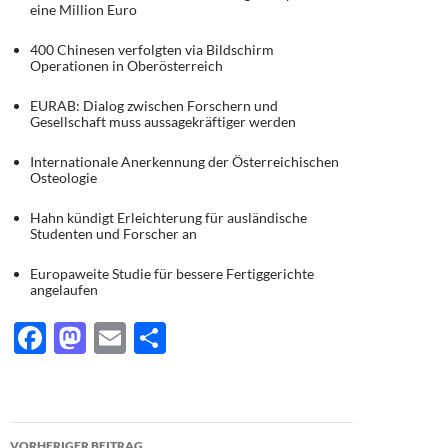
eine Million Euro
400 Chinesen verfolgten via Bildschirm
Operationen in Oberösterreich
EURAB: Dialog zwischen Forschern und
Gesellschaft muss aussagekräftiger werden
Internationale Anerkennung der Österreichischen
Osteologie
Hahn kündigt Erleichterung für ausländische
Studenten und Forscher an
Europaweite Studie für bessere Fertiggerichte
angelaufen
F
M
E
T
ac
as
m
ei
e
to
ail
le
b
d
n
Beitragsnavigation
VORHERIGER BEITRAG