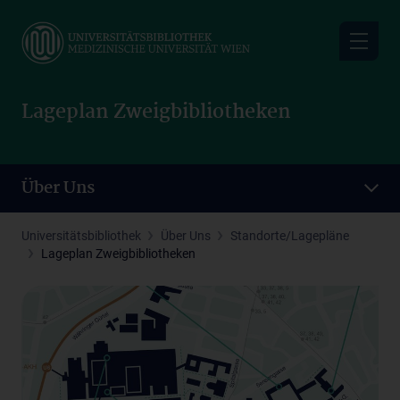
Skip
to
main
content
Lageplan Zweigbibliotheken
Über Uns
Universitätsbibliothek
Über Uns
Standorte/Lagepläne
Lageplan Zweigbibliotheken