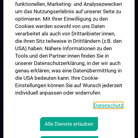
Open Access Publizieren
funktionellen, Marketing- und Analysezwecken
um das Nutzungserlebnis auf unserer Seite zu
Remote Access
optimieren. Mit Ihrer Einwilligung zu den
Plagiatsprüfung
Cookies werden sowohl von uns Daten
Weitere Services
verarbeitet als auch von Drittanbieter:innen,
die ihren Sitz teilweise in Drittländern (z.B. den
USA) haben. Nähere Informationen zu den
BENUTZUNG
Tools und den Partner:innen finden Sie in
Infos zur Benutzung
unserer Datenschutzerklärung, in der wir auch
Alle Login-Links
genau erklären, was eine Datenübermittlung in
die USA bedeuten kann. Ihre Cookie-
Internetzugang im Lesesaal
Einstellungen können Sie auf Wunsch jederzeit
Benutzung via Remote Access
individuell anpassen oder widerrufen.
Richtlinien
Datenschutz
FAQs - Entlehnung/Wissenschaftl. Recherche
Alle Dienste erlauben
RECHTLICHES
KONTAKT