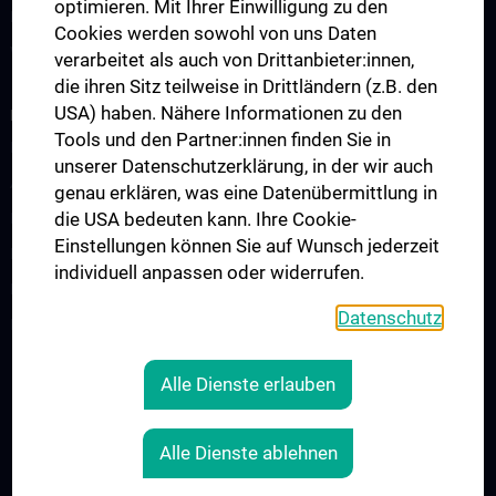
optimieren. Mit Ihrer Einwilligung zu den
Plagiatsprüfung
Cookies werden sowohl von uns Daten
Weitere Services
verarbeitet als auch von Drittanbieter:innen,
die ihren Sitz teilweise in Drittländern (z.B. den
USA) haben. Nähere Informationen zu den
BENUTZUNG
Tools und den Partner:innen finden Sie in
Infos zur Benutzung
unserer Datenschutzerklärung, in der wir auch
Alle Login-Links
genau erklären, was eine Datenübermittlung in
die USA bedeuten kann. Ihre Cookie-
Internetzugang im Lesesaal
Einstellungen können Sie auf Wunsch jederzeit
Benutzung via Remote Access
individuell anpassen oder widerrufen.
Richtlinien
Datenschutz
FAQs - Entlehnung/Wissenschaftl. Recherche
Alle Dienste erlauben
RECHTLICHES
KONTAKT
Alle Dienste ablehnen
COOKIE-EINSTELLUNGEN
IMPRESSUM