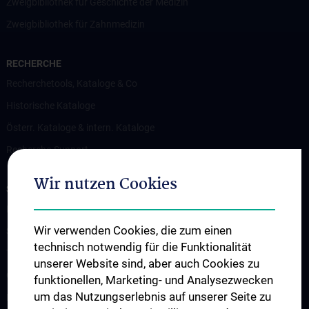
Zweigbibliothek für Geschichte der Medizin
Zweigbibliothek für Zahnmedizin
RECHERCHE
Recherchetools, Kataloge & Co
Historische Kataloge
Österr. Kataloge & intern. Kataloge
Recherche-Support
Wir nutzen Cookies
SERVICES
Literaturlieferdienst
Wir verwenden Cookies, die zum einen
Scientific Searching
technisch notwendig für die Funktionalität
Teaching Library
unserer Website sind, aber auch Cookies zu
Open Access Publizieren
funktionellen, Marketing- und Analysezwecken
um das Nutzungserlebnis auf unserer Seite zu
Remote Access