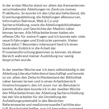
In der ersten Woche stand vor allem das Kennenlernen
verschiedenster Abteilungen im Zentrum meines
Praktikums. So konnte ich den Literaturlieferdienst, die
Erwerbungsabteilung, die Abteilungen eRessourcen,
Information Retrieval, Web & Co und
Sacherschließung, sowie die Abteilungsbibliotheken
Zahnmedizin und Geschichte der Medizin näher
kennen lernen. Alle MitarbeiterInnen hatten ein
offenes Ohr für meine Fragen und ich konnte sehr viele
neue Erfahrungen und Eindrücke sammeln. Vielen
Dank dafür!! Besonders interessant fand ich einen
konkreten Einblick in die Arbeit der
Provenienzforschung gewinnen zu können, da dieser
Bereich während meiner Ausbildung nur wenig
besprochen wurde.
In der zweiten Woche war ich dann selbstständig in der
Abteilung Literaturlieferdienst beschäftigt und konnte
so vor allem den Zeitschriftenbestand der Bibliothek
näher kennen lernen und in einen Arbeitsbereich
hineinschnuppern, den ich zuvor nur als Benutzerin
kannte. Außerdem konnte ich in der zweiten Woche
den MitarbeiterInnen der Abteilung Sacherschließung
bei den Vorarbeiten für die Umstellung der
Aufstellungssystematik in den Bereichen
Referenzwerke und medizinverwandte Fachliteratur
(z.B. Psychologie) helfen, was ich besonders spannend