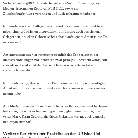
Sacherschließung/BIX, Literaturlieferdienste/Subito, Erwerbung, e-
Medien, Information Retrieval/WEB &CO, sowie der
Zeitschriftenabteilung verbringen und auch tatkräftig mitarbeiten.
Ich wurde von allen Kollegen sehr freundlich aufgenommen und bekam
neben einer gründlichen theoretischen Einführung auch ausreichend
Gelegenheit, das eben Gehörte selbst anhand anfallender Arbeit in die Tat
umzusetzen!
Am interessantesten war für mich persönlich das Kennenlernen der
diversen Abteilungen von denen ich zwar prinzipiell bescheid wußte, mir
aber oft im Detail nicht darüber im Klaren war, wie deren Arbeit
tatsächlich aussieht.
Ich bin überzeugt, dass mir dieses Praktikum auch bei meiner künftigen
Arbeit sehr hilfreich sein wird, und dass ich viel neues und interessantes
gelernt habe.
Abschließend möchte ich mich noch bei allen Kolleginnen und Kollegen
bedanken, die mich so bereitwillig und engagiert betreut haben, allen
a
voran Mag
. Karin Cepicka, die dieses Praktikum erst möglich gemacht
und organisiert hat!
Weitere Berichte über Praktika an der UB Med Uni