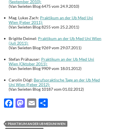
(September 2010):
(Van Swieten Blog 6475 vom 24.9.2010)
Mag. Lukas Zach:
Praktikum an der Ub Med Uni
Wien (Feber 2011):
(Van Swieten Blog 8255 vom 25.2.2011)
Brigitte Deimel:
Praktikum an der Ub Med Uni Wien
(Juli 2011):
(Van Swieten Blog 9269 vom 29.07.2011)
Stefan Prähauser:
Praktikum an der Ub Med Uni
Wien (Oktober 2011):
(Van Swieten Blog 9909 vom 18.01.2012)
Carolin Dögl:
Berufspraktische Tage an der Ub Med
Uni Wien (Feber 2012):
(Van Swieten Blog 10187 vom 01.02.2012)
F
M
E
T
ac
as
m
ei
e
to
ail
le
PRAKTIKUM AN DER UB MEDUNI WIEN