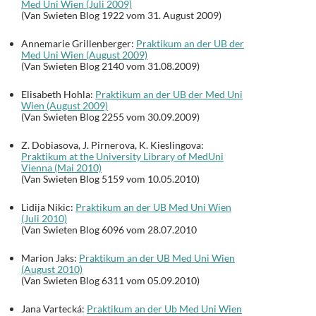
Med Uni Wien (Juli 2009)
(Van Swieten Blog 1922 vom 31. August 2009)
Annemarie Grillenberger:
Praktikum an der UB der
Med Uni Wien (August 2009)
(Van Swieten Blog 2140 vom 31.08.2009)
Elisabeth Hohla:
Praktikum an der UB der Med Uni
Wien (August 2009)
(Van Swieten Blog 2255 vom 30.09.2009)
Z. Dobiasova, J. Pirnerova, K. Kieslingova:
Praktikum at the University Library of MedUni
Vienna (Mai 2010)
(Van Swieten Blog 5159 vom 10.05.2010)
Lidija Nikic:
Praktikum an der UB Med Uni Wien
(Juli 2010)
(Van Swieten Blog 6096 vom 28.07.2010
Marion Jaks:
Praktikum an der UB Med Uni Wien
(August 2010)
(Van Swieten Blog 6311 vom 05.09.2010)
Jana Vartecká:
Praktikum an der Ub Med Uni Wien