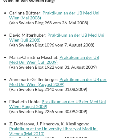
Wien im Van Swieten Blog:
Carinna Büttner:
Praktikum an der UB Med Uni
Wien (Mai 2008)
(Van Swieten Blog 968 vom 26. Mai 2008)
David Mitterhuber:
Praktikum an der UB Med Uni
Wien (Juli 2008)
(Van Swieten Blog 1096 vom 7. August 2008)
Maria-Christina Maschat:
Praktikum an der UB
Med Uni Wien (Juli 2009)
(Van Swieten Blog 1922 vom 31. August 2009)
Annemarie Grillenberger:
Praktikum an der UB der
Med Uni Wien (August 2009)
(Van Swieten Blog 2140 vom 31.08.2009)
Elisabeth Hohla:
Praktikum an der UB der Med Uni
Wien (August 2009)
(Van Swieten Blog 2255 vom 30.09.2009)
Z. Dobiasova, J. Pirnerova, K. Kieslingova:
Praktikum at the University Library of MedUni
Vienna (Mai 2010)