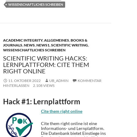
WISSENSCHAFTLICHES SCHREIBEN
o
n
k
ACADEMIC INTEGRITY
,
ALLGEMEINES
,
BOOKS &
JOURNALS
,
NEWS
,
NEWS1
,
SCIENTIFIC WRITING
,
WISSENSCHAFTLICHES SCHREIBEN
SCIENTIFIC WRITING HACKS:
LERNPLATTFORM: CITE THEM
RIGHT ONLINE
11. OKTOBER 2022
UB_ADMIN
KOMMENTAR
HINTERLASSEN
2.108 VIEWS
Hack #1: Lernplattform
Cite them right online
Cite them right online ist eine
Informations- und Lernplattform.
Die Datenbank bietet Einstiege ins