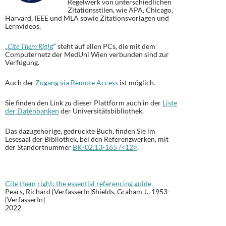
Regelwerk von unterschiedlichen
Zitationsstilen, wie APA, Chicago,
Harvard, IEEE und MLA sowie Zitationsvorlagen und
Lernvideos.
„
Cite Them Right
“ steht auf allen PCs, die mit dem
Computernetz der MedUni Wien verbunden sind zur
Verfügung.
Auch der
Zugang via Remote Access
ist möglich.
Sie finden den Link zu dieser Plattform auch in der
Liste
der Datenbanken
der Universitätsbibliothek.
Das dazugehörige, gedruckte Buch, finden Sie im
Lesesaal der Bibliothek, bei den Referenzwerken, mit
der Standortnummer
BK-02.13-165 /<12>
.
Cite them right: the essential referencing guide
Pears, Richard [VerfasserIn]Shields, Graham J., 1953-
[VerfasserIn]
2022