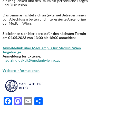
die Möglichkeit und den Raum für persönliche Fragen
und Diskussion.
Das Seminar richtet sich an (externe) Betreuer:innen
von Abschlussarbeiten und interessierte Angehörige
der MedUni Wien.
Sie können sich hier bereits für den nächsten Termin
am 04.05.2023 von 13:00 bis 16:00 anmelden:
Anmeldelink über MedCampus für MedUni Wien
Angehörige
Anmeldung für Externe:
medizindidaktik@meduniwien.ac.at
Weitere Informationen
F
M
E
T
ac
as
m
ei