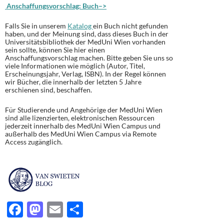
Anschaffungsvorschlag: Buch–>
Falls Sie in unserem
Katalog
ein Buch nicht gefunden
haben, und der Meinung sind, dass dieses Buch in der
Universitätsbibliothek der MedUni Wien vorhanden
sein sollte, können Sie hier einen
Anschaffungsvorschlag machen. Bitte geben Sie uns so
viele Informationen wie möglich (Autor, Titel,
Erscheinungsjahr, Verlag, ISBN). In der Regel können
wir Bücher, die innerhalb der letzten 5 Jahre
erschienen sind, beschaffen.
Für Studierende und Angehörige der MedUni Wien
sind alle lizenzierten, elektronischen Ressourcen
jederzeit innerhalb des MedUni Wien Campus und
außerhalb des MedUni Wien Campus via Remote
Access zugänglich.
F
M
E
T