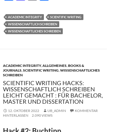
ac
as
m
ei
e
to
ail
le
ACADEMIC INTEGRITY
SCIENTIFIC WRITING
b
d
n
WISSENSCHAFTLICH SCHREIBEN
o
o
WISSENSCHAFTLICHES SCHREIBEN
o
n
k
ACADEMIC INTEGRITY
,
ALLGEMEINES
,
BOOKS &
JOURNALS
,
SCIENTIFIC WRITING
,
WISSENSCHAFTLICHES
SCHREIBEN
SCIENTIFIC WRITING HACKS:
WISSENSCHAFTLICH SCHREIBEN
LEICHT GEMACHT : FÜR BACHELOR,
MASTER UND DISSERTATION
12. OKTOBER 2022
UB_ADMIN
KOMMENTAR
HINTERLASSEN
2.090 VIEWS
Hack #2: Buchtipp