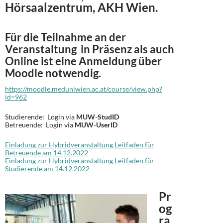
Hörsaalzentrum, AKH Wien.
Für die Teilnahme an der
Veranstaltung in Präsenz als auch
Online ist eine Anmeldung über
Moodle notwendig.
https://moodle.meduniwien.ac.at/course/view.php?
id=962
Studierende: Login via
MUW-
Stud
ID
Betreuende: Login via
MUW-UserID
Einladung zur Hybridveranstaltung Leitfaden für
Betreuende am 14.12.2022
Einladung zur Hybridveranstaltung Leitfaden für
Studierende am 14.12.2022
Pr
og
ra