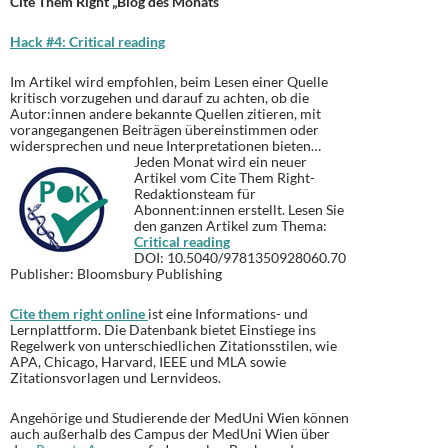
Cite Them Right „Blog des Monats“
Hack #4: Critical reading
Im Artikel wird empfohlen, beim Lesen einer Quelle
kritisch vorzugehen und darauf zu achten, ob die
Autor:innen andere bekannte Quellen zitieren, mit
vorangegangenen Beiträgen übereinstimmen oder
widersprechen und neue Interpretationen bieten…
Jeden Monat wird ein neuer
Artikel vom Cite Them Right-
Redaktionsteam für
Abonnent:innen erstellt. Lesen Sie
den ganzen Artikel zum Thema:
Critical reading
DOI: 10.5040/9781350928060.70
Publisher: Bloomsbury Publishing
Cite them right online
ist eine Informations- und
Lernplattform. Die Datenbank bietet Einstiege ins
Regelwerk von unterschiedlichen Zitationsstilen, wie
APA, Chicago, Harvard, IEEE und MLA sowie
Zitationsvorlagen und Lernvideos.
Angehörige und Studierende der MedUni Wien können
auch außerhalb des Campus der MedUni Wien über