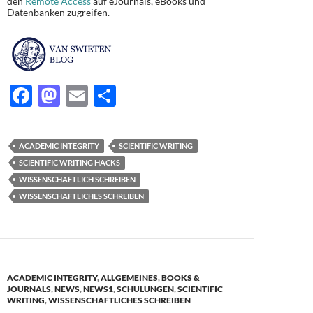
den
Remote Access
auf eJournals, eBooks und
Datenbanken zugreifen.
F
M
E
T
ac
as
m
ei
e
to
ail
le
ACADEMIC INTEGRITY
SCIENTIFIC WRITING
b
d
n
SCIENTIFIC WRITING HACKS
o
o
WISSENSCHAFTLICH SCHREIBEN
WISSENSCHAFTLICHES SCHREIBEN
o
n
k
ACADEMIC INTEGRITY
,
ALLGEMEINES
,
BOOKS &
JOURNALS
,
NEWS
,
NEWS1
,
SCHULUNGEN
,
SCIENTIFIC
WRITING
,
WISSENSCHAFTLICHES SCHREIBEN