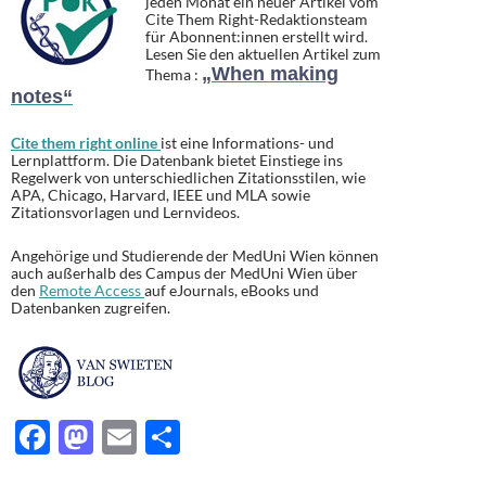
jeden Monat ein neuer Artikel vom
Cite Them Right-Redaktionsteam
für Abonnent:innen erstellt wird.
Lesen Sie den aktuellen Artikel zum
„When making
Thema :
notes“
Cite them right online
ist eine Informations- und
Lernplattform. Die Datenbank bietet Einstiege ins
Regelwerk von unterschiedlichen Zitationsstilen, wie
APA, Chicago, Harvard, IEEE und MLA sowie
Zitationsvorlagen und Lernvideos.
Angehörige und Studierende der MedUni Wien können
auch außerhalb des Campus der MedUni Wien über
den
Remote Access
auf eJournals, eBooks und
Datenbanken zugreifen.
F
M
E
T
ac
as
m
ei