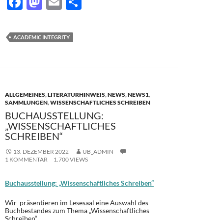
F
M
E
T
ac
as
m
ei
e
to
ail
le
ACADEMIC INTEGRITY
b
d
n
o
o
o
n
k
ALLGEMEINES
,
LITERATURHINWEIS
,
NEWS
,
NEWS1
,
SAMMLUNGEN
,
WISSENSCHAFTLICHES SCHREIBEN
BUCHAUSSTELLUNG:
„WISSENSCHAFTLICHES
SCHREIBEN“
13. DEZEMBER 2022
UB_ADMIN
1 KOMMENTAR
1.700 VIEWS
Buchausstellung: „Wissenschaftliches Schreiben“
Wir präsentieren im Lesesaal eine Auswahl des
Buchbestandes zum Thema „Wissenschaftliches
Schreiben“.