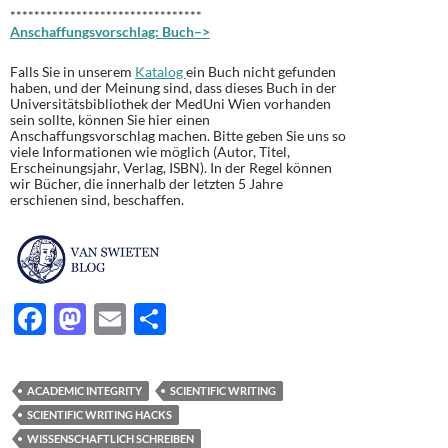
********************************
Anschaffungsvorschlag: Buch–>
Falls Sie in unserem
Katalog
ein Buch nicht gefunden
haben, und der Meinung sind, dass dieses Buch in der
Universitätsbibliothek der MedUni Wien vorhanden
sein sollte, können Sie hier einen
Anschaffungsvorschlag machen. Bitte geben Sie uns so
viele Informationen wie möglich (Autor, Titel,
Erscheinungsjahr, Verlag, ISBN). In der Regel können
wir Bücher, die innerhalb der letzten 5 Jahre
erschienen sind, beschaffen.
F
M
E
T
ac
as
m
ei
e
to
ail
le
ACADEMIC INTEGRITY
SCIENTIFIC WRITING
b
d
n
SCIENTIFIC WRITING HACKS
o
o
WISSENSCHAFTLICH SCHREIBEN