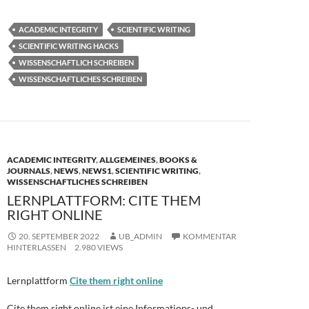
ac
as
m
ei
e
to
ail
le
ACADEMIC INTEGRITY
SCIENTIFIC WRITING
b
d
n
SCIENTIFIC WRITING HACKS
o
o
WISSENSCHAFTLICH SCHREIBEN
WISSENSCHAFTLICHES SCHREIBEN
o
n
k
ACADEMIC INTEGRITY
,
ALLGEMEINES
,
BOOKS &
JOURNALS
,
NEWS
,
NEWS1
,
SCIENTIFIC WRITING
,
WISSENSCHAFTLICHES SCHREIBEN
LERNPLATTFORM: CITE THEM
RIGHT ONLINE
20. SEPTEMBER 2022
UB_ADMIN
KOMMENTAR
HINTERLASSEN
2.980 VIEWS
Lernplattform
Cite them right online
Cite them right online ist eine Informations- und