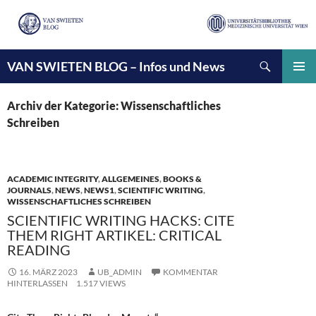
Suchen
VAN SWIETEN BLOG – Infos und News
ZUM
INHALT
PRIMÄ
SPRINGEN
MENÜ
Archiv der Kategorie: Wissenschaftliches
Schreiben
ACADEMIC INTEGRITY
,
ALLGEMEINES
,
BOOKS &
JOURNALS
,
NEWS
,
NEWS1
,
SCIENTIFIC WRITING
,
WISSENSCHAFTLICHES SCHREIBEN
SCIENTIFIC WRITING HACKS: CITE
THEM RIGHT ARTIKEL: CRITICAL
READING
16. MÄRZ 2023
UB_ADMIN
KOMMENTAR
HINTERLASSEN
1.517 VIEWS