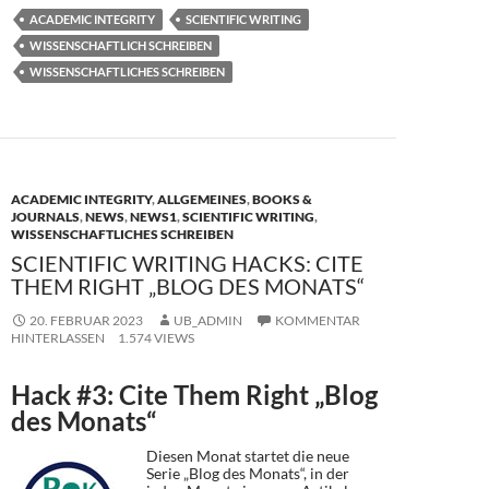
e
to
ail
le
ACADEMIC INTEGRITY
SCIENTIFIC WRITING
b
d
n
WISSENSCHAFTLICH SCHREIBEN
o
o
WISSENSCHAFTLICHES SCHREIBEN
o
n
k
ACADEMIC INTEGRITY
,
ALLGEMEINES
,
BOOKS &
JOURNALS
,
NEWS
,
NEWS1
,
SCIENTIFIC WRITING
,
WISSENSCHAFTLICHES SCHREIBEN
SCIENTIFIC WRITING HACKS: CITE
THEM RIGHT „BLOG DES MONATS“
20. FEBRUAR 2023
UB_ADMIN
KOMMENTAR
HINTERLASSEN
1.574 VIEWS
Hack #3: Cite Them Right „Blog
des Monats“
Diesen Monat startet die neue
Serie „Blog des Monats“, in der