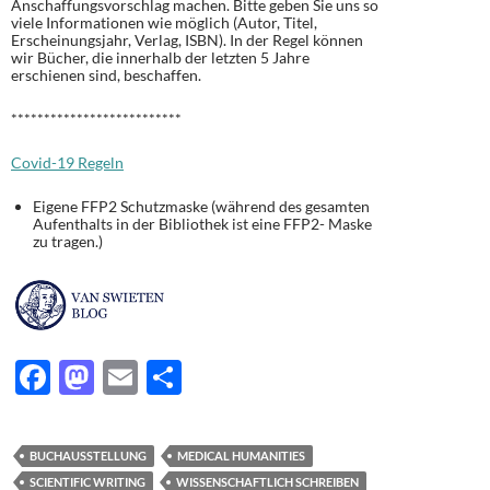
Anschaffungsvorschlag machen. Bitte geben Sie uns so
viele Informationen wie möglich (Autor, Titel,
Erscheinungsjahr, Verlag, ISBN). In der Regel können
wir Bücher, die innerhalb der letzten 5 Jahre
erschienen sind, beschaffen.
**************************
Covid-19 Regeln
Eigene FFP2 Schutzmaske (während des gesamten
Aufenthalts in der Bibliothek ist eine FFP2- Maske
zu tragen.)
F
M
E
T
ac
as
m
ei
e
to
ail
le
BUCHAUSSTELLUNG
MEDICAL HUMANITIES
b
d
n
SCIENTIFIC WRITING
WISSENSCHAFTLICH SCHREIBEN