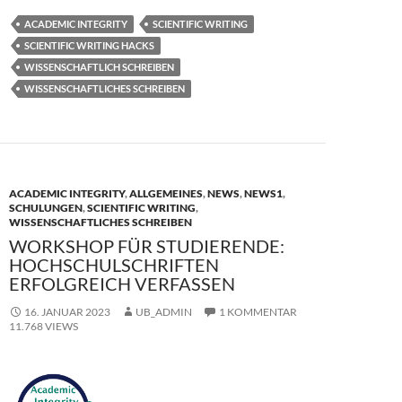
e
to
ail
le
ACADEMIC INTEGRITY
SCIENTIFIC WRITING
b
d
n
SCIENTIFIC WRITING HACKS
o
o
WISSENSCHAFTLICH SCHREIBEN
WISSENSCHAFTLICHES SCHREIBEN
o
n
k
ACADEMIC INTEGRITY
,
ALLGEMEINES
,
NEWS
,
NEWS1
,
SCHULUNGEN
,
SCIENTIFIC WRITING
,
WISSENSCHAFTLICHES SCHREIBEN
WORKSHOP FÜR STUDIERENDE:
HOCHSCHULSCHRIFTEN
ERFOLGREICH VERFASSEN
16. JANUAR 2023
UB_ADMIN
1 KOMMENTAR
11.768 VIEWS