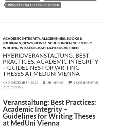
o
o
WISSENSCHAFTLICHES SCHREIBEN
o
n
k
ACADEMIC INTEGRITY
,
ALLGEMEINES
,
BOOKS &
JOURNALS
,
NEWS
,
NEWS1
,
SCHULUNGEN
,
SCIENTIFIC
WRITING
,
WISSENSCHAFTLICHES SCHREIBEN
HYBRIDVERANSTALTUNG: BEST
PRACTICES: ACADEMIC INTEGRITY
– GUIDELINES FOR WRITING
THESES AT MEDUNI VIENNA
5. DEZEMBER 2022
UB_ADMIN
1 KOMMENTAR
7.217 VIEWS
Veranstaltung: Best Practices:
Academic Integrity –
Guidelines for Writing Theses
at MedUni Vienna